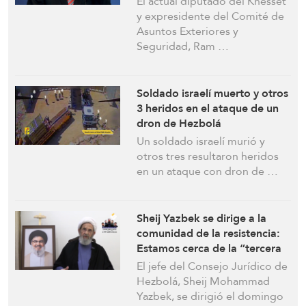
El actual diputado del Knesset
y expresidente del Comité de
Asuntos Exteriores y
Seguridad, Ram …
Soldado israelí muerto y otros
3 heridos en el ataque de un
dron de Hezbolá
Un soldado israelí murió y
otros tres resultaron heridos
en un ataque con dron de …
Sheij Yazbek se dirige a la
comunidad de la resistencia:
Estamos cerca de la “tercera
liberación”
El jefe del Consejo Jurídico de
Hezbolá, Sheij Mohammad
Yazbek, se dirigió el domingo