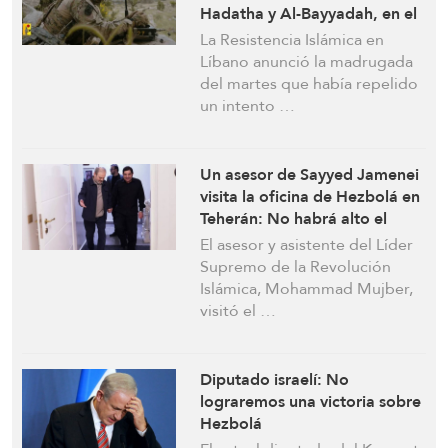
Hadatha y Al-Bayyadah, en el
sur del país
La Resistencia Islámica en
Líbano anunció la madrugada
del martes que había repelido
un intento …
Un asesor de Sayyed Jamenei
visita la oficina de Hezbolá en
Teherán: No habrá alto el
fuego sin el Líbano
El asesor y asistente del Líder
Supremo de la Revolución
Islámica, Mohammad Mujber,
visitó el …
Diputado israelí: No
lograremos una victoria sobre
Hezbolá