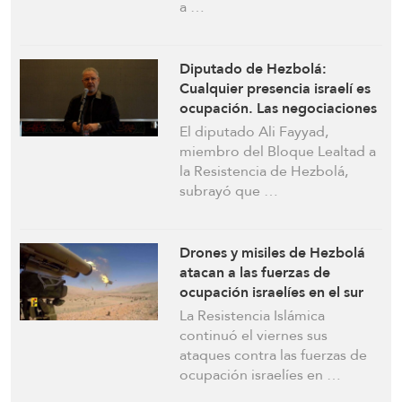
a …
Diputado de Hezbolá:
Cualquier presencia israelí es
ocupación. Las negociaciones
sin fuerza equivalen a una
El diputado Ali Fayyad,
rendición
miembro del Bloque Lealtad a
la Resistencia de Hezbolá,
subrayó que …
Drones y misiles de Hezbolá
atacan a las fuerzas de
ocupación israelíes en el sur
del Líbano
La Resistencia Islámica
continuó el viernes sus
ataques contra las fuerzas de
ocupación israelíes en …