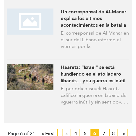
Un corresponsal de Al-Manar
explica los últimos
acontecimientos en la batalla
entre combatientes de
El corresponsal de Al Manar en
Hezbolá y el ejército israelí en
el sur del Líbano informó el
el sur del Líbano
viernes por la …
Haaretz: “Israel” se está
hundiendo en el atolladero
libanés… y su guerra es inútil
El periódico israelí Haaretz
calificó la guerra en Líbano de
«guerra inútil y sin sentido», …
Page 6 of 21
« First
...
«
4
5
6
7
8
»