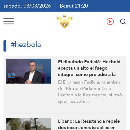
sábado, 08/08/2026
Beirut 21:20
ع
En
Fr
Es
#hezbola
El diputado Fadlalá: Hezbolá
acepta un alto el fuego
integral como preludio a la
retirada israelí del sur del
El Dr. Hasan Fadlalá, miembro
Líbano sin “libertad de
del Bloque Parlamentario
acción”
Lealtad a la Resistencia, afirmó
que Hezbolá …
Líbano: La Resistencia repele
dos incursiones israelíes en