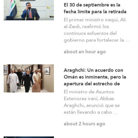
El 30 de septiembre es la
fecha límite para la retirada
La Resistencia Islámica en Iraq pospone la
de las fuerzas de la coalición
El primer ministro iraquí, Ali
respuesta a la agresión estadounidense: los
de Iraq
al-Zaidi, reafirmó los
continuos esfuerzos del
mártires fortalecen nuestra firmeza
gobierno para fortalecer la …
about 19 hours ago
about an hour ago
Las Fuerzas Armadas yemeníes anuncian
Araghchi: Un acuerdo con
Omán es inminente, pero la
nuevos ataques contra un campamento militar
apertura del estrecho de
pro-saudí y reafirman sus fórmulas de asedio
Ormuz depende de ciertas
El ministro de Asuntos
por asedio y escalada por escalada
condiciones
Exteriores iraní, Abbas
Araghchi, anunció que se
about 19 hours ago
están llevando a cabo …
about 2 hours ago
Tropas rusas toman la localidad de Aniskino