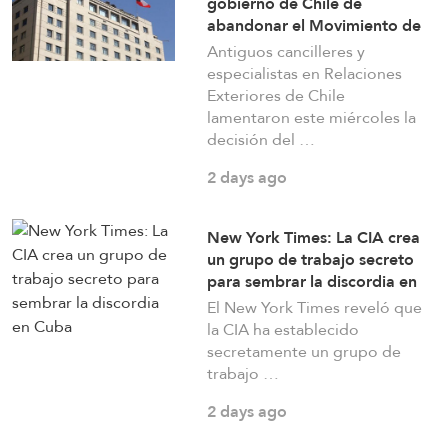
gobierno de Chile de
multicapa estadounidenses e israelíes
abandonar el Movimiento de
los No Alineados
Antiguos cancilleres y
a day ago
especialistas en Relaciones
Exteriores de Chile
lamentaron este miércoles la
Sitio de la DSA: Irán ha desarrollado
decisión del …
significativamente sus capacidades de misiles
2 days ago
a day ago
New York Times: La CIA crea
un grupo de trabajo secreto
Ministerio de Defensa ruso: Nuestras fuerzas
para sembrar la discordia en
atacaron 155 posiciones pertenecientes a las
Cuba
El New York Times reveló que
fuerzas ucranianas e infraestructura militar con
la CIA ha establecido
secretamente un grupo de
aeronaves operativas y tácticas, drones, misiles
trabajo …
y artillería
2 days ago
a day ago