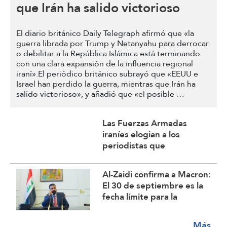
que Irán ha salido victorioso
El diario británico Daily Telegraph afirmó que «la
guerra librada por Trump y Netanyahu para derrocar
o debilitar a la República Islámica está terminando
con una clara expansión de la influencia regional
iraní».El periódico británico subrayó que «EEUU e
Israel han perdido la guerra, mientras que Irán ha
salido victorioso», y añadió que «el posible …
Las Fuerzas Armadas
iraníes elogian a los
periodistas que
contrarrestan la guerra
mediática
Al-Zaidi confirma a Macron:
El 30 de septiembre es la
fecha límite para la
retirada de las fuerzas de
la coalición de Iraq
Más