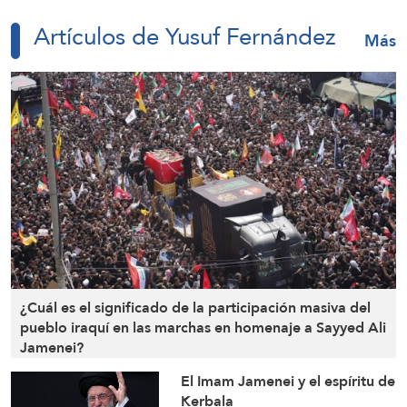
Artículos de Yusuf Fernández
Más
«Maariv»: Hezbolá puede detonar más
artefactos explosivos sin que el ejército israelí
sepa si fueron colocados recientemente o al
inicio de la guerra. Esto es sumamente
preocupante, y esto es solo el comienza
a day ago
Según The Telegraph, el posible acuerdo entre
Irán y Omán sobre el estrecho de Ormuz indica
¿Cuál es el significado de la participación masiva del
que Teherán ha salido del conflicto más fuerte
pueblo iraquí en las marchas en homenaje a Sayyed Ali
que antes
Jamenei?
a day ago
El Imam Jamenei y el espíritu de
Kerbala