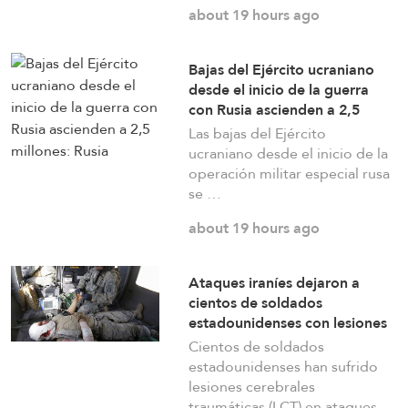
estadounidenses con lesiones cerebrales
about 19 hours ago
permanentes
Bajas del Ejército ucraniano
a day ago
desde el inicio de la guerra
con Rusia ascienden a 2,5
millones: Rusia
Las bajas del Ejército
Oficiales israelíes advierten: “La zona de
ucraniano desde el inicio de la
seguridad en el sur del Líbano fortalecerá a
operación militar especial rusa
se …
Hezbolá y revivirá su gloria”
about 19 hours ago
a day ago
Ataques iraníes dejaron a
«Israel» ataca Siria mientras el ministro de
cientos de soldados
estadounidenses con lesiones
Asuntos Exteriores turco visita Damasco,
cerebrales permanentes
Cientos de soldados
poniendo de manifiesto las tensiones entre Tel
estadounidenses han sufrido
Aviv y Ankara
lesiones cerebrales
traumáticas (LCT) en ataques