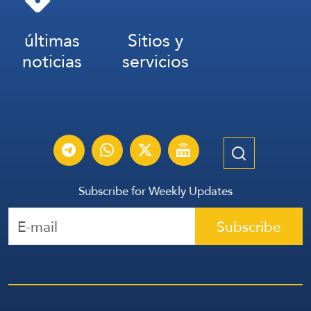
Medios sionistas: Según «Israel», Trump está en
últimas
Sitios y
camino de llegar a un acuerdo con Irán
noticias
servicios
a day ago
CNN: Trump ha encargado al Departamento de
Justicia la tarea de identificar a los
responsables de las filtraciones dentro de la
administración, a quienes ha descrito como
Subscribe for Weekly Updates
«traidores»
Subscribe
2 days ago
CNN, citando a funcionarios: Trump está
enojado por los informes sobre la disminución