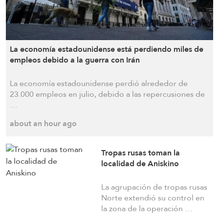
de las políticas sociales
about 20 hours ago
La economía estadounidense está perdiendo miles de
Arabia Saudí, Pakistán y Turquía firman un
empleos debido a la guerra con Irán
acuerdo de defensa en la cumbre de La Meca
La economía estadounidense perdió alrededor de
23.000 empleos en julio, debido a las repercusiones de
a day ago
…
about an hour ago
Rezai a Arabia Saudí: Los acuerdos en papel no
les brindarán seguridad y deben corregir sus
Tropas rusas toman la
políticas
localidad de Aniskino
a day ago
La agrupación de tropas rusas
Norte extendió su control en
la zona de la operación …
Ataques iraníes dejaron a cientos de soldados