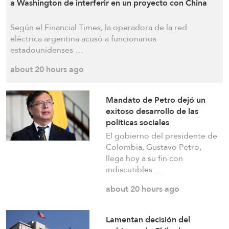
electrónica en presencia de un sistema de
a Washington de interferir en un proyecto con China
defensa antimisiles multicapa
Según el Financial Times, la operadora de la red
eléctrica argentina acusó a funcionarios
a day ago
estadounidenses …
about 20 hours ago
Sitio de la DSA: Teherán ha integrado un
sistema de navegación por satélite CRPA
Mandato de Petro dejó un
(Crew-Aware Anti-Jamming) con una ojiva
exitoso desarrollo de las
maniobrable
políticas sociales
El gobierno del presidente de
a day ago
Colombia, Gustavo Petro,
llega hoy a su fin con
indiscutibles …
Sitio de la DSA: El misil iraní «Jaibar Shekan»
about 20 hours ago
posee un sistema de guiado y es resistente a
las interferencias, lo que supone una nueva
Lamentan decisión del
amenaza para los sistemas de defensa aérea