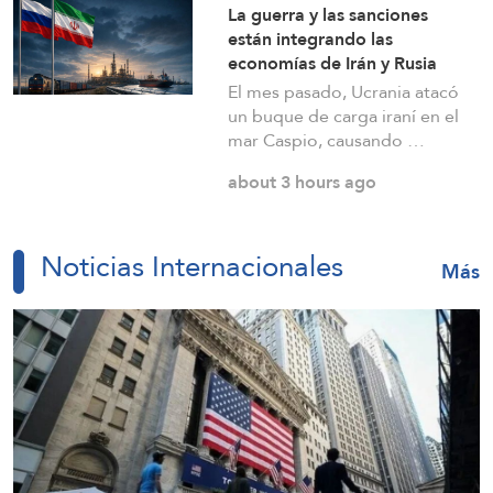
La guerra y las sanciones
about 19 hours ago
están integrando las
economías de Irán y Rusia
El mes pasado, Ucrania atacó
Bajas del Ejército ucraniano desde el inicio de
un buque de carga iraní en el
la guerra con Rusia ascienden a 2,5 millones:
mar Caspio, causando …
Rusia
about 3 hours ago
about 19 hours ago
Noticias Internacionales
Más
Financial Times: Una empresa eléctrica
argentina acusa a Washington de interferir en
un proyecto con China
about 20 hours ago
Mandato de Petro dejó un exitoso desarrollo