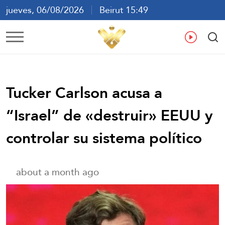
jueves, 06/08/2026
Beirut 15:49
ع
En
Fr
Es
Tucker Carlson acusa a
“Israel” de «destruir» EEUU y
controlar su sistema político
about a month ago