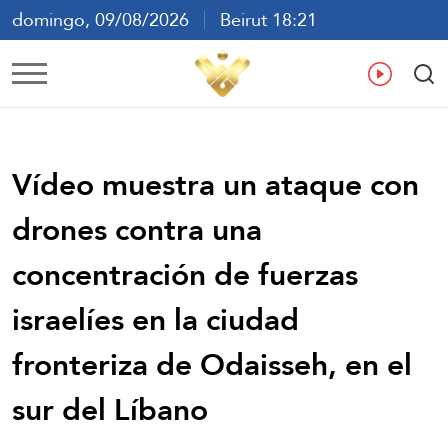
domingo, 09/08/2026
Beirut 18:21
ع
En
Fr
Es
Vídeo muestra un ataque con
drones contra una
concentración de fuerzas
israelíes en la ciudad
fronteriza de Odaisseh, en el
sur del Líbano