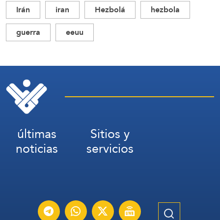
Irán
iran
Hezbolá
hezbola
guerra
eeuu
últimas
Sitios y
noticias
servicios