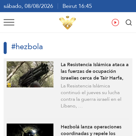
sábado, 08/08/2026
Beirut 16:45
ع
En
Fr
Es
#hezbola
La Resistencia Islámica ataca a
las fuerzas de ocupación
israelíes cerca de Tair Harfa,
en el sur del Líbano, con
La Resistencia Islámica
salvas de cohetes
continuó el jueves su lucha
contra la guerra israelí en el
Líbano, …
Hezbolá lanza operaciones
coordinadas y repele los