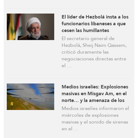
El líder de Hezbolá insta a los
funcionarios libaneses a que
cesen las humillantes
negociaciones en Washington:
El secretario general de
“Israel” no conseguirá por la
Hezbolá, Sheij Naim Qassem,
política lo que no logró en la
criticó duramente las
guerra
negociaciones directas entre
el …
Medios israelíes: Explosiones
masivas en Misgav Am, en el
norte… y la amenaza de los
drones va en aumento.
Medios israelíes informaron el
miércoles de explosiones
masivas y el sonido de sirenas
en el …