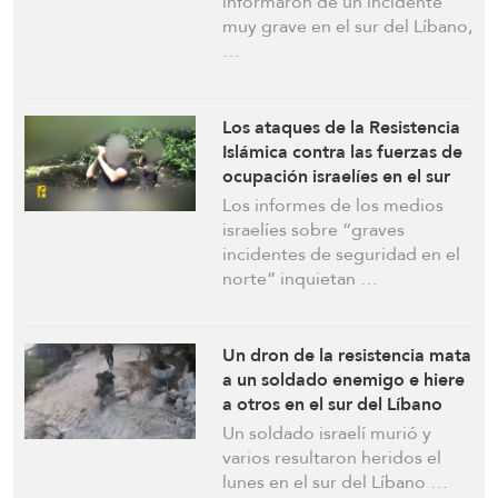
informaron de un incidente
Trece soldados heridos
muy grave en el sur del Líbano,
…
Los ataques de la Resistencia
Islámica contra las fuerzas de
ocupación israelíes en el sur
del Líbano no cesan.
Los informes de los medios
Helicópteros enemigos
israelíes sobre “graves
evacuan a los heridos
incidentes de seguridad en el
norte” inquietan …
Un dron de la resistencia mata
a un soldado enemigo e hiere
a otros en el sur del Líbano
Un soldado israelí murió y
varios resultaron heridos el
lunes en el sur del Líbano …