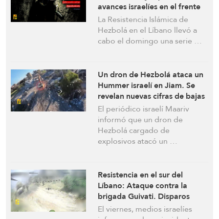
avances israelíes en el frente
sur
La Resistencia Islámica de
Hezbolá en el Líbano llevó a
cabo el domingo una serie …
Un dron de Hezbolá ataca un
Hummer israelí en Jiam. Se
revelan nuevas cifras de bajas
israelíes
El periódico israelí Maariv
informó que un dron de
Hezbolá cargado de
explosivos atacó un …
Resistencia en el sur del
Líbano: Ataque contra la
brigada Guivati. Disparos
contra 4 drones Hermes 450 y
El viernes, medios israelíes
un avión de combate israelíes.