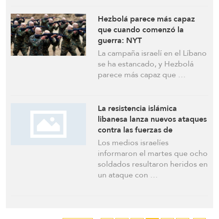
Hezbolá parece más capaz
que cuando comenzó la
guerra: NYT
La campaña israelí en el Líbano
se ha estancado, y Hezbolá
parece más capaz que …
La resistencia islámica
libanesa lanza nuevos ataques
contra las fuerzas de
ocupación israelíes en el sur
Los medios israelíes
del Líbano: se registran bajas
informaron el martes que ocho
soldados resultaron heridos en
un ataque con …