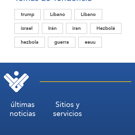
trump
Líbano
Libano
israel
Irán
iran
Hezbolá
hezbola
guerra
eeuu
últimas
Sitios y
noticias
servicios