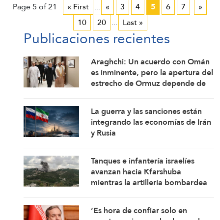
Page 5 of 21
« First
...
«
3
4
5
6
7
»
10
20
...
Last »
Publicaciones recientes
Araghchi: Un acuerdo con Omán
es inminente, pero la apertura del
estrecho de Ormuz depende de
ciertas condiciones
La guerra y las sanciones están
integrando las economías de Irán
y Rusia
Tanques e infantería israelíes
avanzan hacia Kfarshuba
mientras la artillería bombardea
Nabatieh
‘Es hora de confiar solo en