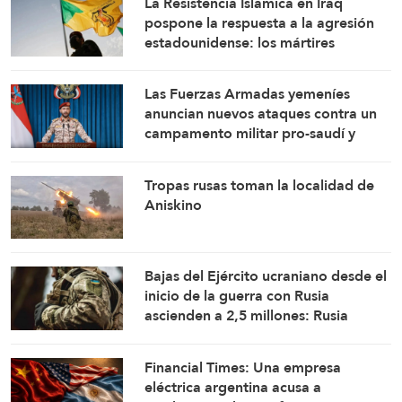
La Resistencia Islámica en Iraq
pospone la respuesta a la agresión
estadounidense: los mártires
fortalecen nuestra firmeza
Las Fuerzas Armadas yemeníes
anuncian nuevos ataques contra un
campamento militar pro-saudí y
reafirman sus fórmulas de asedio por
asedio y escalada por escalada
Tropas rusas toman la localidad de
Aniskino
Bajas del Ejército ucraniano desde el
inicio de la guerra con Rusia
ascienden a 2,5 millones: Rusia
Financial Times: Una empresa
eléctrica argentina acusa a