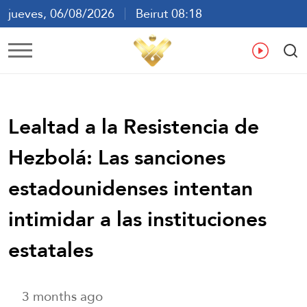
jueves, 06/08/2026
Beirut 08:18
ع
En
Fr
Es
Lealtad a la Resistencia de
Hezbolá: Las sanciones
estadounidenses intentan
intimidar a las instituciones
estatales
3 months ago