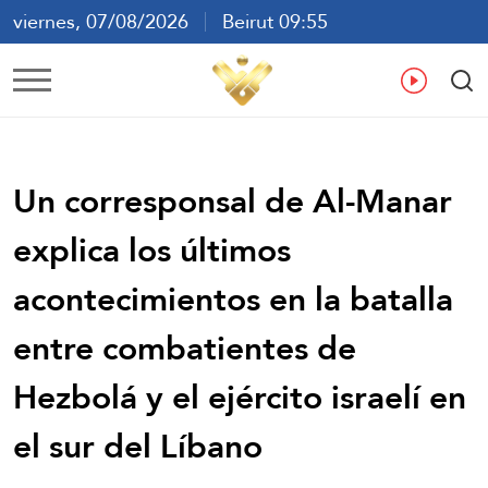
viernes, 07/08/2026
Beirut 09:55
ع
En
Fr
Es
Un corresponsal de Al-Manar
explica los últimos
acontecimientos en la batalla
entre combatientes de
Hezbolá y el ejército israelí en
el sur del Líbano