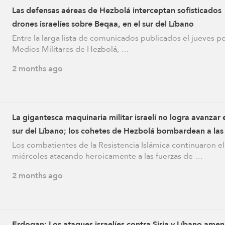
Las defensas aéreas de Hezbolá interceptan sofisticados
drones israelíes sobre Beqaa, en el sur del Líbano
Entre la larga lista de comunicados publicados el jueves po
Medios Militares de Hezbolá, …
2 months ago
La gigantesca maquinaria militar israelí no logra avanzar 
sur del Líbano; los cohetes de Hezbolá bombardean a las
fuerzas de ocupación
Los combatientes de la Resistencia Islámica continuaron el
miércoles atacando heroicamente a las fuerzas de …
2 months ago
Erdogan: Los ataques israelíes contra Siria y Líbano ame