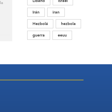
Libano
israel
la
Irán
iran
Hezbolá
hezbola
guerra
eeuu