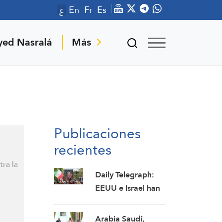
ع
En
Fr
Es
yed Nasralá
Más
Publicaciones
recientes
tra la
Daily Telegraph:
EEUU e Israel han
perdido la guerra,
mientras que Irán
Arabia Saudí,