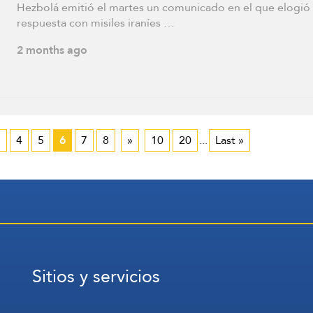
Hezbolá emitió el martes un comunicado en el que elogió 
respuesta con misiles iraníes …
2 months ago
«
4
5
6
7
8
»
10
20
...
Last »
Sitios y servicios