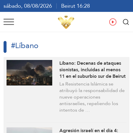
sábado, 08/08/2026
Beirut 16:28
ع
En
Fr
Es
#Líbano
Líbano: Decenas de ataques
sionistas, incluidas al menos
11 en el suburbio sur de Beirut
La Resistencia Islámica se
atribuyó la responsabilidad de
nueve operaciones
antiisraelíes, repeliendo los
intentos de …
Agresión israelí en el día 4: