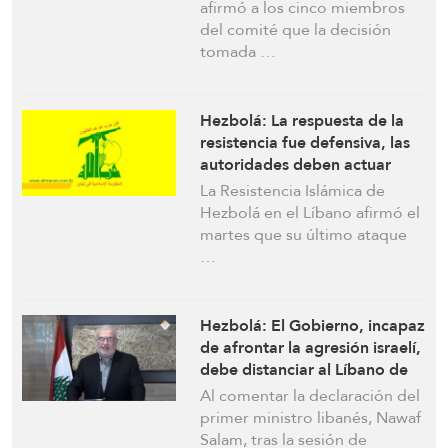
presión sobre Israel para que
afirmó a los cinco miembros
detenga sus ataques
del comité que la decisión
tomada …
Hezbolá: La respuesta de la
resistencia fue defensiva, las
autoridades deben actuar
para detener la agresión
La Resistencia Islámica de
israelí
Hezbolá en el Líbano afirmó el
martes que su último ataque
…
Hezbolá: El Gobierno, incapaz
de afrontar la agresión israelí,
debe distanciar al Líbano de
problemas adicionales
Al comentar la declaración del
primer ministro libanés, Nawaf
Salam, tras la sesión de