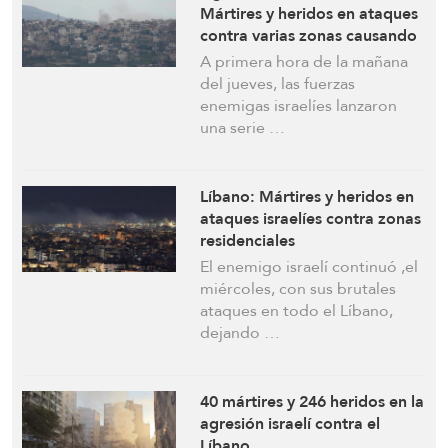
Mártires y heridos en ataques
contra varias zonas causando
una destrucción generalizada
A primera hora de la mañana
del jueves, las fuerzas
enemigas israelíes lanzaron
una serie …
Líbano: Mártires y heridos en
ataques israelíes contra zonas
residenciales
El enemigo israelí continuó ,el
miércoles, con sus brutales
ataques en todo el Líbano,
dejando …
40 mártires y 246 heridos en la
agresión israelí contra el
Líbano