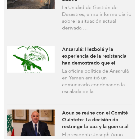
La Unidad de Gestión de
Desastres, en su informe diario
sobre la situación actual
derivada …
Ansarulá: Hezbolá y la
experiencia de la resistencia
han demostrado que el
enemigo sionista sólo
La oficina política de Ansarulá
entiende el lenguaje de la
en Yemen emitió un
fuerza
comunicado condenando la
escalada de la …
Aoun se reúne con el Comité
Quinteto: La decisión de
restringir la paz y la guerra al
Estado es definitiva. Exigimos
El presidente Joseph Aoun