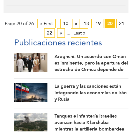
Page 20 of 26
« First
...
10
«
18
19
20
21
22
»
...
Last »
Publicaciones recientes
Araghchi: Un acuerdo con Omán
es inminente, pero la apertura del
estrecho de Ormuz depende de
ciertas condiciones
La guerra y las sanciones están
integrando las economías de Irán
y Rusia
Tanques e infantería israelíes
avanzan hacia Kfarshuba
mientras la artillería bombardea