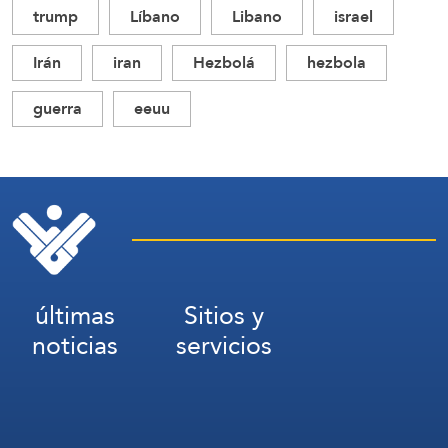
trump
Líbano
Libano
israel
Irán
iran
Hezbolá
hezbola
guerra
eeuu
últimas
Sitios y
noticias
servicios