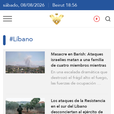
sábado, 08/08/2026
Beirut 18:56
ع
En
Fr
Es
#Líbano
Masacre en Barish: Ataques
israelíes matan a una familia
de cuatro miembros mientras
el bombardeo azota el sur del
En una escalada dramática que
Líbano y el valle de Beqaa
destrozó el frágil alto el fuego,
las fuerzas de ocupación …
Los ataques de la Resistencia
en el sur del Líbano
desconciertan al ejército de