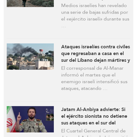
ocupación: un muerto y más
Medios israelíes han revelado
de diez heridos, entre ellos
una serie de bajas sufridas por
altos oficiales
el «ejército israelí» durante sus
…
Ataques israelíes contra civiles
que regresaban a casa en el
sur del Líbano dejan mártires y
heridos
El corresponsal de Al-Manar
informó el martes que el
enemigo israelí intensificó sus
ataques, atacando …
Jatam Al-Anbiya advierte: Si
el ejército sionista no detiene
sus ataques en el sur del
Líbano, debe esperar una
El Cuartel General Central de
dura respuesta de las fuerzas