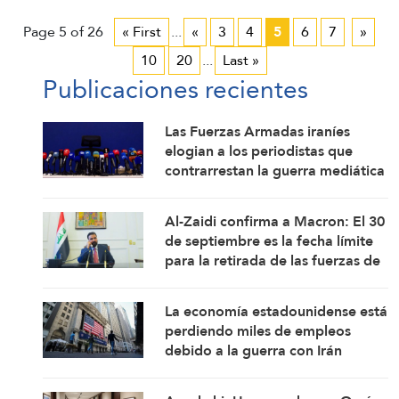
Page 5 of 26
« First
...
«
3
4
5
6
7
»
10
20
...
Last »
Publicaciones recientes
Las Fuerzas Armadas iraníes
elogian a los periodistas que
contrarrestan la guerra mediática
Al-Zaidi confirma a Macron: El 30
de septiembre es la fecha límite
para la retirada de las fuerzas de
la coalición de Iraq
La economía estadounidense está
perdiendo miles de empleos
debido a la guerra con Irán