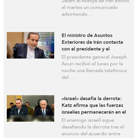
Jatam al-Anbiya de Irán emitió
armadas iraníes
el martes un comunicado
advirtiendo …
El ministro de Asuntos
Exteriores de Irán contacta
con el presidente y el
presidente del Parlamento del
El presidente general Joseph
Líbano, reafirmando su apoyo
Aoun recibió el lunes por la
a la estabilidad, la
noche una llamada telefónica
recuperación y la prosperidad
del …
del país
«Israel» desafía la derrota:
Katz afirma que las fuerzas
israelíes permanecerán en el
sur del Líbano
El enemigo israelí sigue
desafiando la derrota tras el
anuncio del acuerdo entre