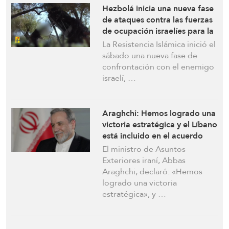
Hezbolá inicia una nueva fase
de ataques contra las fuerzas
de ocupación israelíes para la
liberación de todo el sur del
La Resistencia Islámica inició el
Líbano
sábado una nueva fase de
confrontación con el enemigo
israelí, …
Araghchi: Hemos logrado una
victoria estratégica y el Líbano
está incluido en el acuerdo
El ministro de Asuntos
Exteriores iraní, Abbas
Araghchi, declaró: «Hemos
logrado una victoria
estratégica», y …