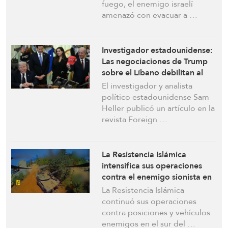
Washington
fuego, el enemigo israelí
amenazó con evacuar a …
Investigador estadounidense:
Las negociaciones de Trump
sobre el Líbano debilitan al
Estado libanés y carecen de
El investigador y analista
garantías
político estadounidense Sam
Heller publicó un artículo en la
revista Foreign …
La Resistencia Islámica
intensifica sus operaciones
contra el enemigo sionista en
el sur del Líbano
La Resistencia Islámica
continuó sus operaciones
contra posiciones y vehículos
enemigos en el sur del …