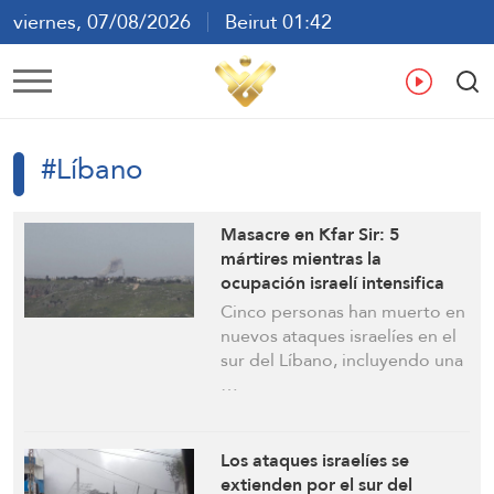
viernes, 07/08/2026
Beirut 01:42
ع
En
Fr
Es
#Líbano
Masacre en Kfar Sir: 5
mártires mientras la
ocupación israelí intensifica
los ataques en el sur del
Cinco personas han muerto en
Líbano
nuevos ataques israelíes en el
sur del Líbano, incluyendo una
…
Los ataques israelíes se
extienden por el sur del