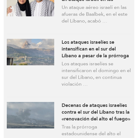
afueras de Baalbek
Un ataque aéreo israelí en las
afueras de Baalbek, en el este
del Líbano, acabó …
Los ataques israelíes se
intensifican en el sur del
Líbano a pesar de la prórroga
del alto el fuego
Los ataques israelíes se
intensificaron el domingo en el
sur del Líbano, en continua
violación …
Decenas de ataques israelíes
contra el sur del Líbano tras la
«renovación del alto el fuego»
entre el gobierno y el
Tras la prórroga
enemigo, patrocinada por
estadounidense del alto el