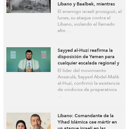
Líbano y Baalbek, mientras
que el número de muertos por
El enemigo israelí prosiguió, el
la agresión israelí se acerca a
lunes, su ataque contra el
los 3.000
Líbano, violando el llamado
alto …
Sayyed al-Huzí reafirma la
disposición de Yemen para
cualquier escalada regional y
elogia las operaciones de la
El líder del movimiento
Resistencia en el Líbano
Ansarulá, Sayyed Abdel-Malik
al-Huzí, confirmó la existencia
de «indicios de preparativos
…
Líbano: Comandante de la
Yihad Islámica cae mártir en
un ataque israelí en las