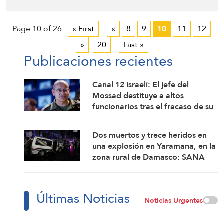
Page 10 of 26
« First
...
«
8
9
10
11
12
»
20
...
Last »
Publicaciones recientes
Canal 12 israelí: El jefe del
Mossad destituye a altos
funcionarios tras el fracaso de su
intento por derrocar al régimen
iraní
Dos muertos y trece heridos en
una explosión en Yaramana, en la
zona rural de Damasco: SANA
Últimas Noticias
Noticias Urgentes