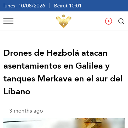
lunes, 10/08/2026
Beirut 10:01
ع
En
Fr
Es
Drones de Hezbolá atacan
asentamientos en Galilea y
tanques Merkava en el sur del
Líbano
3 months ago