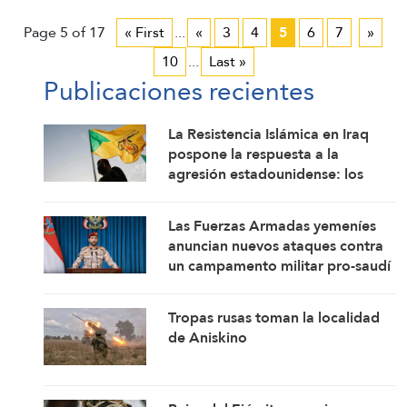
Page 5 of 17
« First
...
«
3
4
5
6
7
»
10
...
Last »
Publicaciones recientes
La Resistencia Islámica en Iraq
pospone la respuesta a la
agresión estadounidense: los
mártires fortalecen nuestra
firmeza
Las Fuerzas Armadas yemeníes
anuncian nuevos ataques contra
un campamento militar pro-saudí
y reafirman sus fórmulas de
asedio por asedio y escalada por
Tropas rusas toman la localidad
escalada
de Aniskino