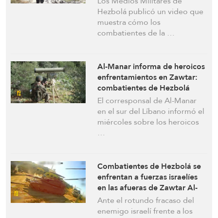
Los Medios Militares de
ocupación israelíes en la
Hezbolá publicó un video que
ciudad de Hadatha, en el sur
muestra cómo los
del Líbano
combatientes de la …
Al-Manar informa de heroicos
enfrentamientos en Zawtar:
combatientes de Hezbolá
repelen un intento de avance
El corresponsal de Al-Manar
israelí
en el sur del Líbano informó el
miércoles sobre los heroicos
…
Combatientes de Hezbolá se
enfrentan a fuerzas israelíes
en las afueras de Zawtar Al-
Sharqiya, impidiendo
Ante el rotundo fracaso del
cualquier avance hacia la
enemigo israelí frente a los