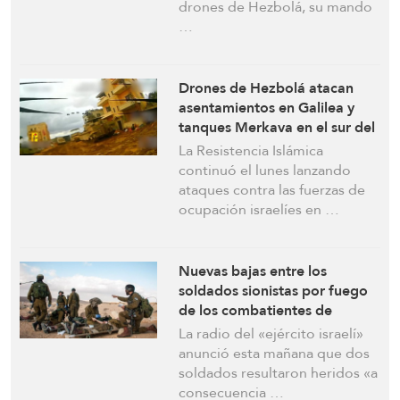
ciudad del sur del Líbano
drones de Hezbolá, su mando
…
Drones de Hezbolá atacan
asentamientos en Galilea y
tanques Merkava en el sur del
Líbano
La Resistencia Islámica
continuó el lunes lanzando
ataques contra las fuerzas de
ocupación israelíes en …
Nuevas bajas entre los
soldados sionistas por fuego
de los combatientes de
Hezbolá
La radio del «ejército israelí»
anunció esta mañana que dos
soldados resultaron heridos «a
consecuencia …