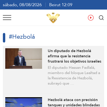
sábado, 08/08/2026
Beirut 12:09
ع
En
Fr
Es
#Hezbolá
Un diputado de Hezbolá
afirma que la resistencia
frustrará los objetivos israelíes
y advierte contra el uso de la
El diputado Hassan Fadlalá,
política como pretexto para
miembro del bloque Lealtad a
una escalada
la Resistencia de Hezbolá,
subrayó que …
Hezbolá ataca con precisión
tanques y unidades blindadas