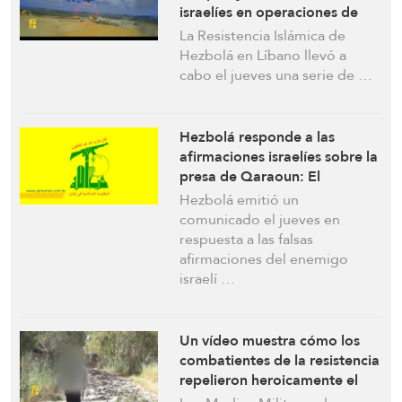
israelíes en operaciones de
represalia
La Resistencia Islámica de
Hezbolá en Líbano llevó a
cabo el jueves una serie de …
Hezbolá responde a las
afirmaciones israelíes sobre la
presa de Qaraoun: El
enemigo sigue siendo una
Hezbolá emitió un
amenaza constante para la
comunicado el jueves en
seguridad y la infraestructura
respuesta a las falsas
del Líbano
afirmaciones del enemigo
israelí …
Un vídeo muestra cómo los
combatientes de la resistencia
repelieron heroicamente el
avance de las Fuerzas de