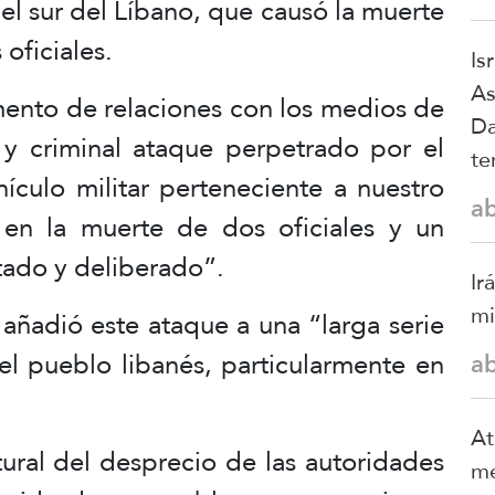
 el sur del Líbano, que causó la muerte
 oficiales.
Is
As
ento de relaciones con los medios de
Da
y criminal ataque perpetrado por el
te
ículo militar perteneciente a nuestro
a
ó en la muerte de dos oficiales y un
tado y deliberado”.
Ir
mi
 añadió este ataque a una “larga serie
 el pueblo libanés, particularmente en
a
At
ural del desprecio de las autoridades
me