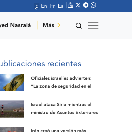
ع
En
Fr
Es
yed Nasralá
Más
ublicaciones recientes
Oficiales israelíes advierten:
“La zona de seguridad en el
sur del Líbano fortalecerá a
Hezbolá y revivirá su gloria”
Israel ataca Siria mientras el
ministro de Asuntos Exteriores
turco visita Damasco,
poniendo de manifiesto las
Irán creó una versión más