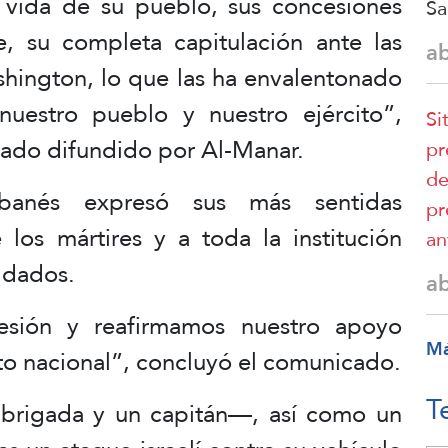
a vida de su pueblo, sus concesiones
Sa
e, su completa capitulación ante las
a
hington, lo que las ha envalentonado
uestro pueblo y nuestro ejército”,
Si
ado difundido por Al-Manar.
pr
de
ibanés expresó sus más sentidas
pr
 los mártires y a toda la institución
an
oldados.
a
esión y reafirmamos nuestro apoyo
M
ito nacional”, concluyó el comunicado.
T
 brigada y un capitán—, así como un