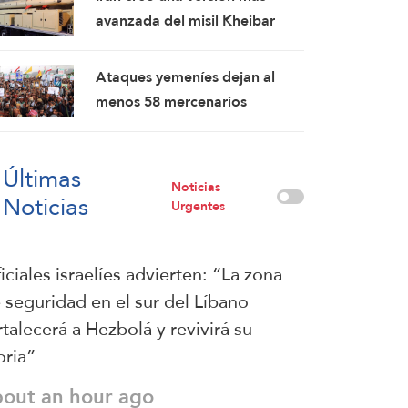
tensiones entre Tel Aviv y
avanzada del misil Kheibar
Ankara
Shekan
Ataques yemeníes dejan al
menos 58 mercenarios
respaldados por Arabia Saudí
muertos
Últimas
Noticias
Noticias
Urgentes
iciales israelíes advierten: “La zona
 seguridad en el sur del Líbano
rtalecerá a Hezbolá y revivirá su
oria”
bout an hour ago