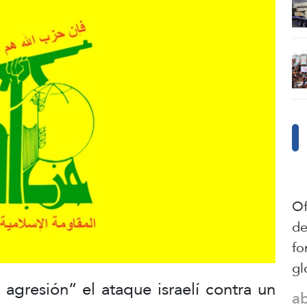
Of
de
fo
gl
gresión” el ataque israelí contra un
a