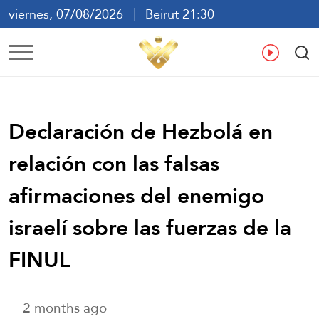
viernes, 07/08/2026
Beirut 21:30
ع
En
Fr
Es
Declaración de Hezbolá en
relación con las falsas
afirmaciones del enemigo
israelí sobre las fuerzas de la
FINUL
2 months ago