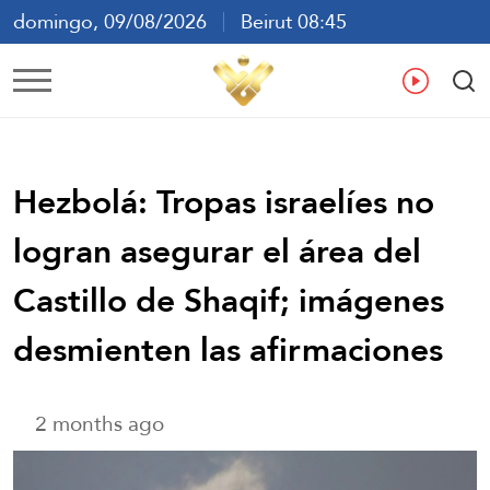
domingo, 09/08/2026
Beirut 08:45
ع
En
Fr
Es
Hezbolá: Tropas israelíes no
logran asegurar el área del
Castillo de Shaqif; imágenes
desmienten las afirmaciones
2 months ago