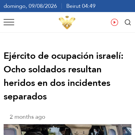
domingo, 09/08/2026
Beirut 04:49
ع
En
Fr
Es
Ejército de ocupación israelí:
Ocho soldados resultan
heridos en dos incidentes
separados
2 months ago