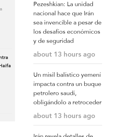
Pezeshkian: La unidad
a
nacional hace que Irán
sea invencible a pesar de
los desafíos económicos
y de seguridad
about 13 hours ago
ntra
Haifa
Un misil balístico yemení
impacta contra un buque
petrolero saudí,
obligándolo a retroceder
about 13 hours ago
Irán revela detalles de