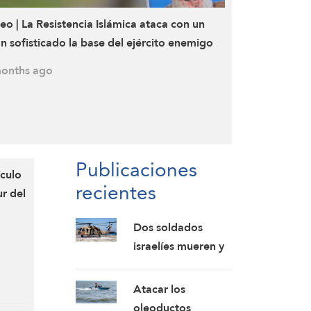
eo | La Resistencia Islámica ataca con un
n sofisticado la base del ejército enemigo
Givat Olga, al oeste de la ciudad ocupada
onths ago
 Hadera
Publicaciones
ículo
recientes
ur del
Dos soldados
israelíes mueren y
siete resultan
heridos en la
Atacar los
explosión de un
oleoductos