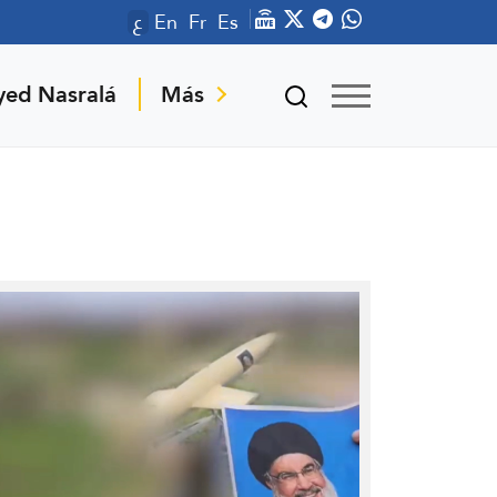
ع
En
Fr
Es
yed Nasralá
Más