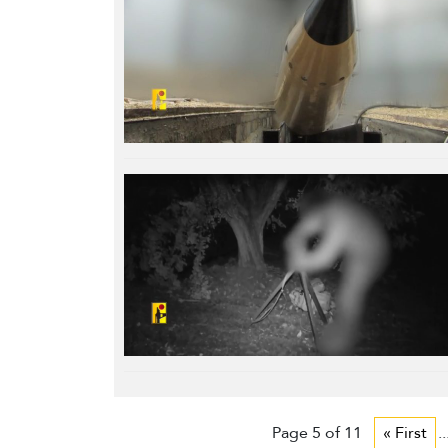
Page 5 of 11
« First
..