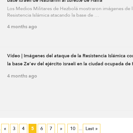
base israelí de Nasharim al sureste de Haifa
Los Medios Militares de Hezbolá mostraron imágenes de l
Resistencia Islámica atacando la base de …
4 months ago
Vídeo | Imágenes del ataque de la Resistencia Islámica co
la base Ze’ev del ejército israelí en la ciudad ocupada de 
con una andanada de misiles sofisticados
4 months ago
.
«
3
4
5
6
7
»
10
...
Last »