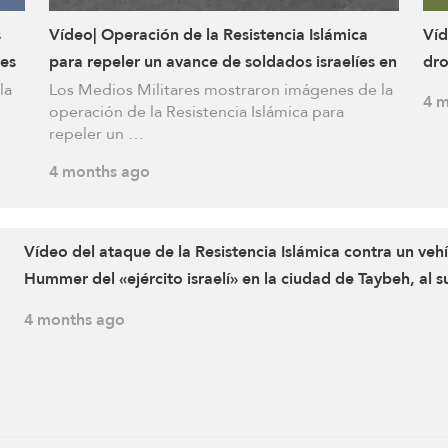
s
Vídeo| Operación de la Resistencia Islámica
Víd
nes
para repeler un avance de soldados israelíes en
dro
la ciudad de Taybeh
en 
la
Los Medios Militares mostraron imágenes de la
4 m
operación de la Resistencia Islámica para
de
repeler un …
4 months ago
Vídeo del ataque de la Resistencia Islámica contra un veh
Hummer del «ejército israelí» en la ciudad de Taybeh, al s
Líbano
4 months ago