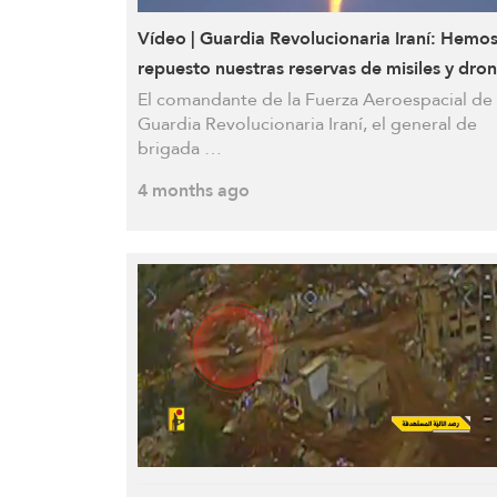
Vídeo | Guardia Revolucionaria Iraní: Hemo
repuesto nuestras reservas de misiles y dro
El comandante de la Fuerza Aeroespacial de 
Guardia Revolucionaria Iraní, el general de
brigada …
4 months ago