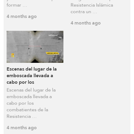
formar …
Resistencia Islámica
contra un …
4 months ago
4 months ago
Escenas del lugar de la
emboscada llevada a
cabo por los
combatientes de la
Escenas del lugar de la
Resistencia Islámica en la
emboscada llevada a
zona de Baydar al-Nahr
cabo por los
de la ciudad de Taybeh,
combatientes de la
en el sur del Líbano
Resistencia …
4 months ago