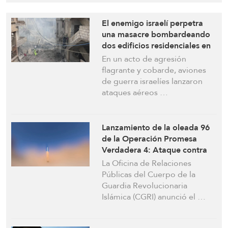
El enemigo israelí perpetra
una masacre bombardeando
dos edificios residenciales en
la zona de Jnah
En un acto de agresión
flagrante y cobarde, aviones
de guerra israelíes lanzaron
ataques aéreos …
Lanzamiento de la oleada 96
de la Operación Promesa
Verdadera 4: Ataque contra
las instalaciones de gas de las
La Oficina de Relaciones
compañías estadounidenses
Públicas del Cuerpo de la
Guardia Revolucionaria
Islámica (CGRI) anunció el …