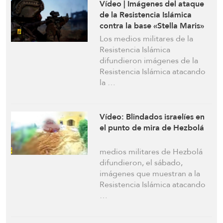
Vídeo | Imágenes del ataque
de la Resistencia Islámica
contra la base «Stella Maris»
del ejército enemigo en la
Los medios militares de la
ciudad ocupada de Haifa
Resistencia Islámica
difundieron imágenes de la
Resistencia Islámica atacando
la …
Vídeo: Blindados israelíes en
el punto de mira de Hezbolá
medios militares de Hezbolá
difundieron, el sábado,
imágenes que muestran a la
Resistencia Islámica atacando
…