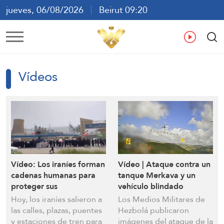
jueves, 06/08/2026
Beirut 09:20
ع
En
Fr
Es
Vídeos
Vídeo: Los iraníes forman
Vídeo | Ataque contra un
cadenas humanas para
tanque Merkava y un
proteger sus
vehículo blindado
instalaciones vitales
Namera israelíes en la
Hoy, los iraníes salieron a
Los Medios Militares de
ciudad de Rashaf, al sur
las calles, plazas, puentes
Hezbolá publicaron
del Líbano
y estaciones de tren para
imágenes del ataque de la