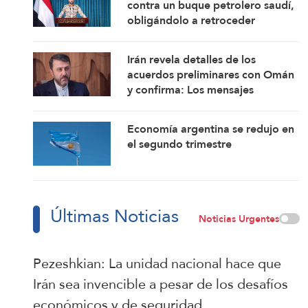
contra un buque petrolero saudí,
obligándolo a retroceder
Irán revela detalles de los
acuerdos preliminares con Omán
y confirma: Los mensajes
estadounidenses indican su
disposición a retomar sus
Economía argentina se redujo en
compromisos
el segundo trimestre
Últimas Noticias
Noticias Urgentes
Pezeshkian: La unidad nacional hace que
Irán sea invencible a pesar de los desafíos
económicos y de seguridad