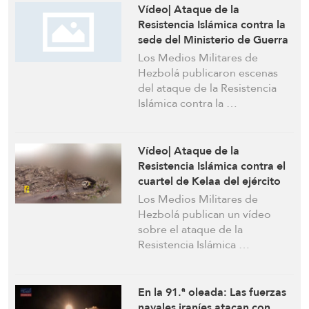
Vídeo| Ataque de la
Resistencia Islámica contra la
sede del Ministerio de Guerra
israelí y el cuartel Dolphin
Los Medios Militares de
Hezbolá publicaron escenas
del ataque de la Resistencia
Islámica contra la …
Vídeo| Ataque de la
Resistencia Islámica contra el
cuartel de Kelaa del ejército
enemigo israelí en los Altos
Los Medios Militares de
del Golán sirios ocupados
Hezbolá publican un vídeo
sobre el ataque de la
Resistencia Islámica …
En la 91.ª oleada: Las fuerzas
navales iraníes atacan con