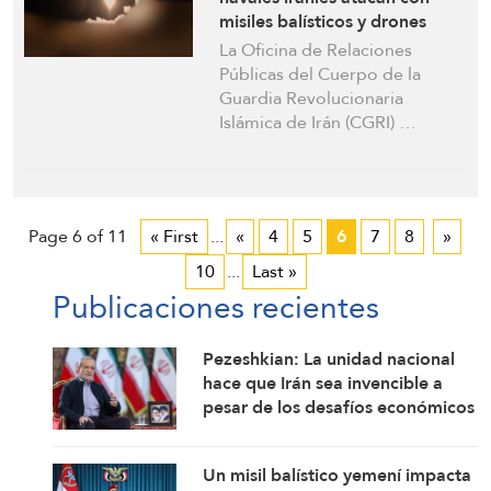
misiles balísticos y drones
instalaciones militares e
La Oficina de Relaciones
infraestructura
Públicas del Cuerpo de la
estadounidenses en el Golfo
Guardia Revolucionaria
Pérsico
Islámica de Irán (CGRI) …
Page 6 of 11
« First
...
«
4
5
6
7
8
»
10
...
Last »
Publicaciones recientes
Pezeshkian: La unidad nacional
hace que Irán sea invencible a
pesar de los desafíos económicos
y de seguridad
Un misil balístico yemení impacta