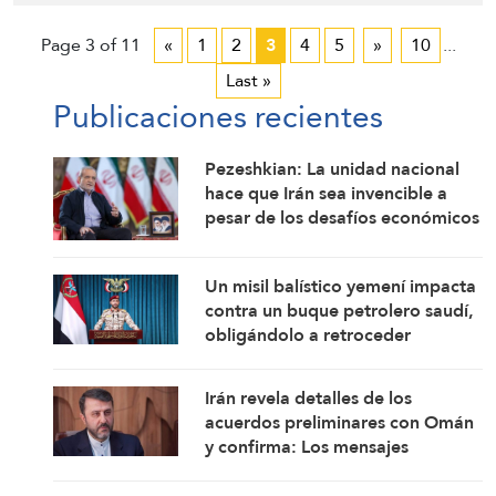
Page 3 of 11
«
1
2
3
4
5
»
10
...
Last »
Publicaciones recientes
Pezeshkian: La unidad nacional
hace que Irán sea invencible a
pesar de los desafíos económicos
y de seguridad
Un misil balístico yemení impacta
contra un buque petrolero saudí,
obligándolo a retroceder
Irán revela detalles de los
acuerdos preliminares con Omán
y confirma: Los mensajes
estadounidenses indican su
disposición a retomar sus