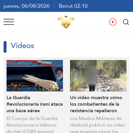
jueves, 06/08/2026
Beirut 02:10
ع
En
Fr
Es
Vídeos
La Guardia
Un vídeo muestra cómo
Revolucionaria iraní ataca
los combatientes de la
una base aérea
resistencia repelieron
estadounidense en
heroicamente el avance
El Cuerpo de la Guardia
Los Medios Militares de
represalia por el ataque
de las Fuerzas de
Revolucionaria Islámica
Hezbolá publicó un video
al aeropuerto de Bandar
ocupación israelíes en la
de Irán (CGRI) anunció
que muestra cómo los