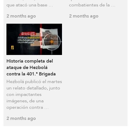
Abbas (Vídeo)
ciudad de Hadatha, en el
que atacó una base …
combatientes de la …
sur del Líbano
2 months ago
2 months ago
Historia completa del
ataque de Hezbolá
contra la 401.ª Brigada
israelí (Vídeo)
Hezbolá publicó el martes
un relato detallado, junto
con impactantes
imágenes, de una
operación contra …
2 months ago