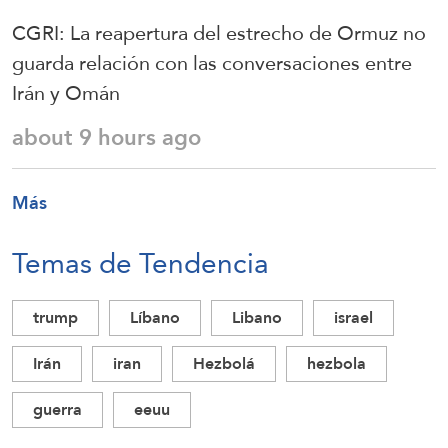
CGRI: La reapertura del estrecho de Ormuz no
guarda relación con las conversaciones entre
Irán y Omán
about 9 hours ago
Más
Temas de Tendencia
trump
Líbano
Libano
israel
Irán
iran
Hezbolá
hezbola
guerra
eeuu