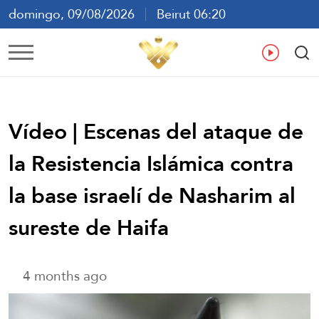
domingo, 09/08/2026
Beirut 06:20
ع
En
Fr
Es
Vídeo | Escenas del ataque de
la Resistencia Islámica contra
la base israelí de Nasharim al
sureste de Haifa
4 months ago