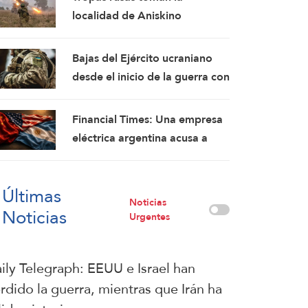
fórmulas de asedio por asedio
localidad de Aniskino
y escalada por escalada
Bajas del Ejército ucraniano
desde el inicio de la guerra con
Rusia ascienden a 2,5 millones:
Rusia
Financial Times: Una empresa
eléctrica argentina acusa a
Washington de interferir en un
proyecto con China
Últimas
Noticias
Noticias
Urgentes
ily Telegraph: EEUU e Israel han
rdido la guerra, mientras que Irán ha