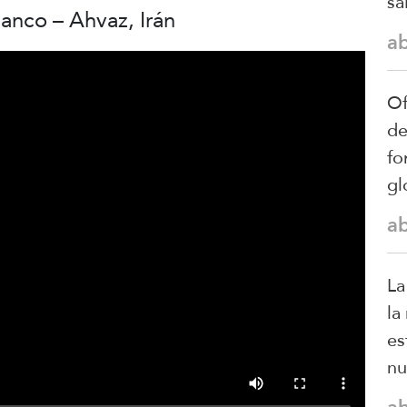
sa
anco – Ahvaz, Irán
a
Of
de
fo
gl
a
La
la
es
nu