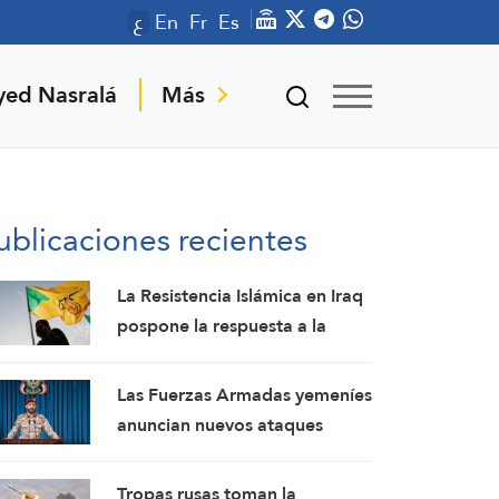
ع
En
Fr
Es
yed Nasralá
Más
ublicaciones recientes
La Resistencia Islámica en Iraq
pospone la respuesta a la
agresión estadounidense: los
mártires fortalecen nuestra
Las Fuerzas Armadas yemeníes
firmeza
anuncian nuevos ataques
contra un campamento militar
pro-saudí y reafirman sus
Tropas rusas toman la