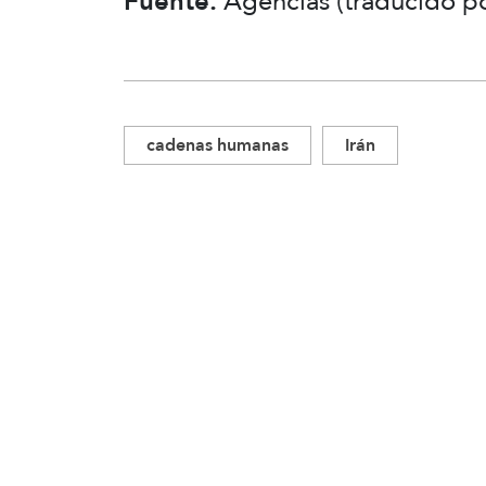
Fuente:
Agencias (traducido po
cadenas humanas
Irán