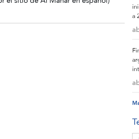
r el sitio de Al Manar en español)
in
a 
a
Fi
ar
in
a
M
T