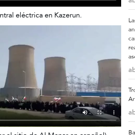
a
tral eléctrica en Kazerun.
La
an
ca
re
as
a
Tr
An
a
Ba