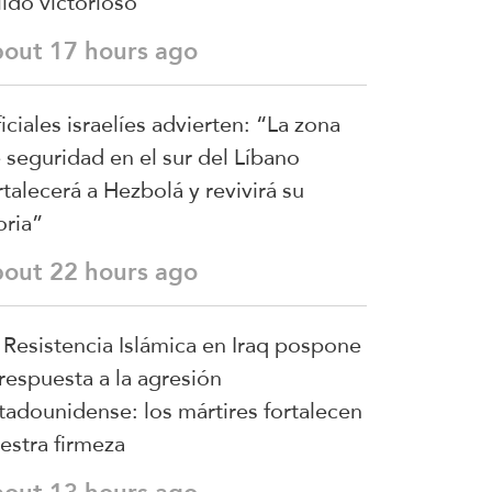
lido victorioso
bout 17 hours ago
iciales israelíes advierten: “La zona
 seguridad en el sur del Líbano
rtalecerá a Hezbolá y revivirá su
oria”
bout 22 hours ago
 Resistencia Islámica en Iraq pospone
 respuesta a la agresión
tadounidense: los mártires fortalecen
estra firmeza