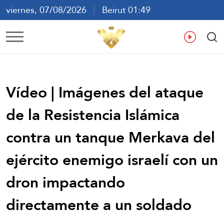
viernes, 07/08/2026
Beirut 01:49
ع
En
Fr
Es
Vídeo | Imágenes del ataque
de la Resistencia Islámica
contra un tanque Merkava del
ejército enemigo israelí con un
dron impactando
directamente a un soldado