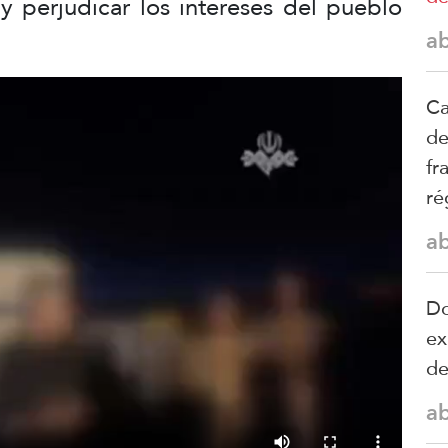
y perjudicar los intereses del pueblo
a
Ca
de
fr
ré
a
Do
ex
d
a