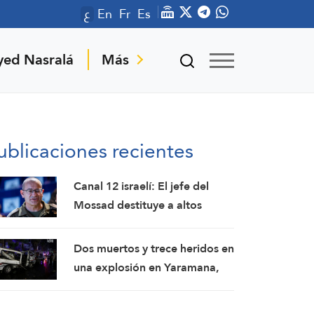
ع
En
Fr
Es
yed Nasralá
Más
ublicaciones recientes
Canal 12 israelí: El jefe del
Mossad destituye a altos
funcionarios tras el fracaso de
su intento por derrocar al
Dos muertos y trece heridos en
régimen iraní
una explosión en Yaramana,
en la zona rural de Damasco:
SANA