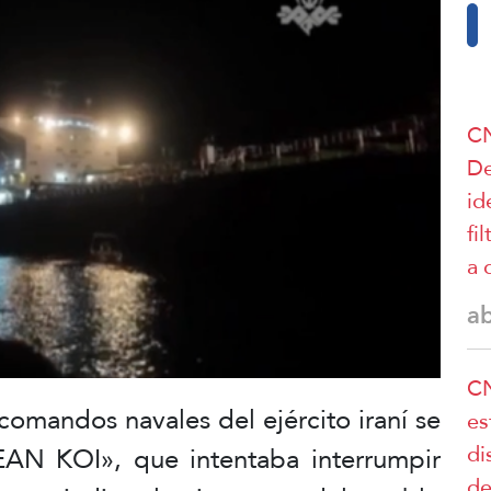
CN
De
id
fi
a 
a
CN
comandos navales del ejército iraní se
es
di
EAN KOI», que intentaba interrumpir
de