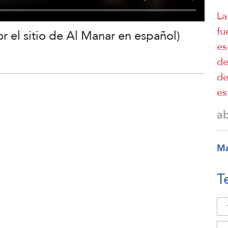
La
fu
r el sitio de Al Manar en español)
es
de
de
es
a
M
T