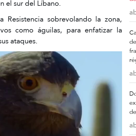
n el sur del Líbano.
a
a Resistencia sobrevolando la zona,
vos como águilas, para enfatizar la
Ca
sus ataques.
de
fr
ré
a
Do
ex
d
a