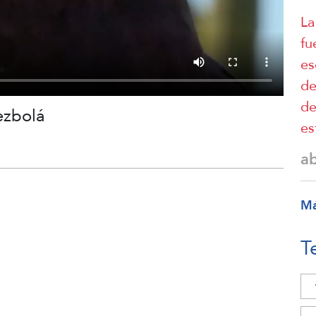
La
fu
es
de
de
ezbolá
es
a
M
T