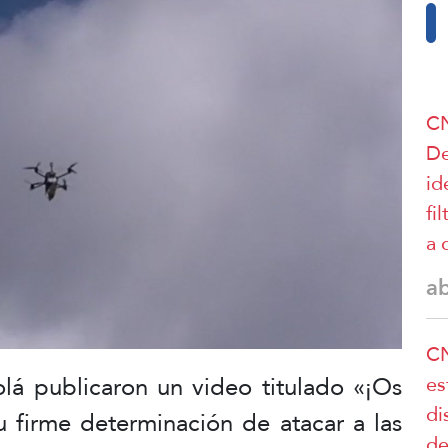
CN
De
id
fi
a 
a
CN
lá publicaron un video titulado «¡Os
es
di
u firme determinación de atacar a las
de