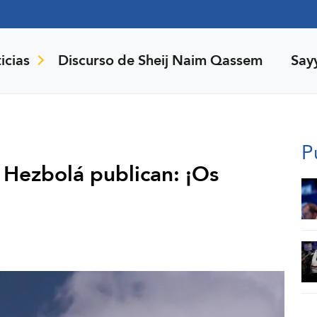
icias
Discurso de Sheij Naim Qassem
Say
P
 Hezbolá publican: ¡Os