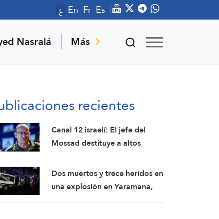
ع
En
Fr
Es
yed Nasralá
Más
ublicaciones recientes
Canal 12 israelí: El jefe del
Mossad destituye a altos
funcionarios tras el fracaso de
su intento por derrocar al
Dos muertos y trece heridos en
régimen iraní
una explosión en Yaramana,
en la zona rural de Damasco:
SANA