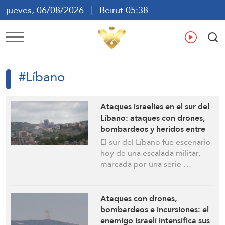
jueves, 06/08/2026
Beirut 05:38
ع
En
Fr
Es
#Líbano
Ataques israelíes en el sur del
Líbano: ataques con drones,
bombardeos y heridos entre
los paramédicos
El sur del Líbano fue escenario
hoy de una escalada militar,
marcada por una serie …
Ataques con drones,
bombardeos e incursiones: el
enemigo israelí intensifica sus