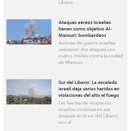
Líbano. …
Ataques aéreos israelíes
tienen como objetivo Al-
Mansuri; bombardeos
sacuden Hula, en el sur del
Aviones de guerra israelíes
Líbano
realizaron dos ataques con
cuatro misiles contra la ciudad
de Mansuri, …
Sur del Líbano: La escalada
israelí deja varios heridos en
violaciones del alto el fuego
Las fuerzas de ocupación
israelíes continuaron sus
ataques en el sur del Líbano,
con al …