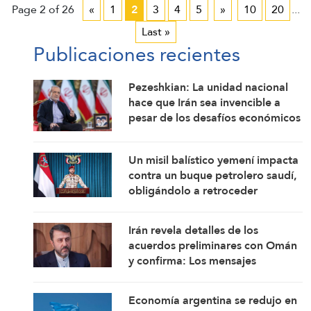
Page 2 of 26
«
1
2
3
4
5
»
10
20
...
Last »
Publicaciones recientes
Pezeshkian: La unidad nacional
hace que Irán sea invencible a
pesar de los desafíos económicos
y de seguridad
Un misil balístico yemení impacta
contra un buque petrolero saudí,
obligándolo a retroceder
Irán revela detalles de los
acuerdos preliminares con Omán
y confirma: Los mensajes
estadounidenses indican su
disposición a retomar sus
Economía argentina se redujo en
compromisos