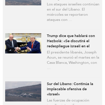
ataques en el sur del Líbano
Los ataques israelíes continúan
en el sur del Líbano. El
miércoles se reportaron
ataques con …
Trump dice que hablará con
Hezbolá: «Se discutirá el
redespliegue israelí en el
Líbano» con Aoun
El presidente libanés, Joseph
Aoun, se reunió el martes en la
Casa Blanca, Washington, con
…
Sur del Líbano: Continúa la
implacable ofensiva de
«Israel»
Las fuerzas de ocupación