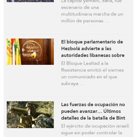
La capital yemení, Saná, fue
victoria de Hezbolá
escenario de una
multitudinaria marcha de un
millón de personas …
El bloque parlamentario de
Hezbolá advierte a las
autoridades libanesas sobre
los peligros de las
El Bloque Lealtad a la
conversaciones directas con el
Resistencia emitió el viernes
enemigo israelí
un comunicado en el que
subraya …
Las fuerzas de ocupación no
pueden avanzar… Últimos
detalles de la batalla de Bint
Jbeil en el sur del Líbano
El ejército de ocupación israelí
sigue sin poder controlar la