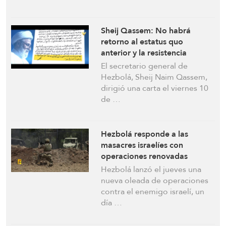
Sheij Qassem: No habrá
retorno al estatus quo
anterior y la resistencia
prevalecerá
El secretario general de
Hezbolá, Sheij Naim Qassem,
dirigió una carta el viernes 10
de …
Hezbolá responde a las
masacres israelíes con
operaciones renovadas
Hezbolá lanzó el jueves una
nueva oleada de operaciones
contra el enemigo israelí, un
día …