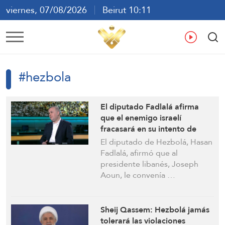
viernes, 07/08/2026
Beirut 10:11
ع
En
Fr
Es
#hezbola
El diputado Fadlalá afirma
que el enemigo israelí
fracasará en su intento de
crear una zona de seguridad
El diputado de Hezbolá, Hasan
en el sur del Líbano y nadie
Fadlalá, afirmó que al
podrá desarmar a Hezbolá
presidente libanés, Joseph
Aoun, le convenía …
Sheij Qassem: Hezbolá jamás
tolerará las violaciones