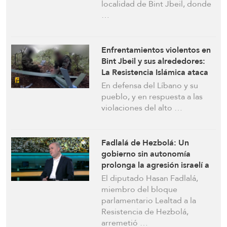
localidad de Bint Jbeil, donde
…
Enfrentamientos violentos en
Bint Jbeil y sus alrededores:
La Resistencia Islámica ataca
concentraciones y vehículos
En defensa del Líbano y su
de ocupación
pueblo, y en respuesta a las
violaciones del alto …
Fadlalá de Hezbolá: Un
gobierno sin autonomía
prolonga la agresión israelí a
costa de vidas civiles
El diputado Hasan Fadlalá,
miembro del bloque
parlamentario Lealtad a la
Resistencia de Hezbolá,
arremetió …