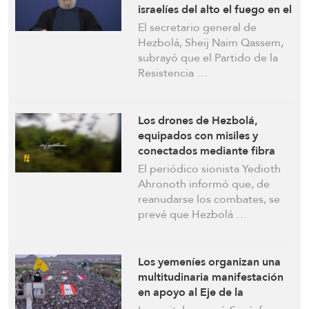
israelíes del alto el fuego en el
Líbano y responderá en
El secretario general de
consecuencia
Hezbolá, Sheij Naim Qassem,
subrayó que el Partido de la
Resistencia …
Los drones de Hezbolá,
equipados con misiles y
conectados mediante fibra
óptica, representan una seria
El periódico sionista Yedioth
amenaza para “Israel” en
Ahronoth informó que, de
cualquier batalla futura:
reanudarse los combates, se
Yedioth Ahronoth
prevé que Hezbolá …
Los yemeníes organizan una
multitudinaria manifestación
en apoyo al Eje de la
Resistencia y celebran la