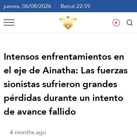
jueves, 06/08/2026
Beirut 22:59
ع
En
Fr
Es
Intensos enfrentamientos en
el eje de Ainatha: Las fuerzas
sionistas sufrieron grandes
pérdidas durante un intento
de avance fallido
4 months ago