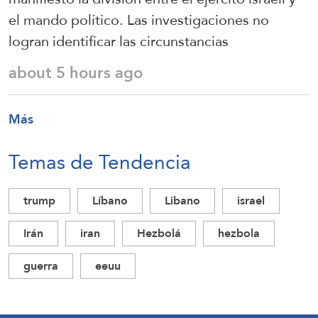
el mando político. Las investigaciones no
logran identificar las circunstancias
about 5 hours ago
Más
Temas de Tendencia
trump
Líbano
Libano
israel
Irán
iran
Hezbolá
hezbola
guerra
eeuu