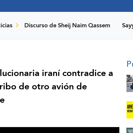
icias
Discurso de Sheij Naim Qassem
Say
P
ucionaria iraní contradice a
ribo de otro avión de
se