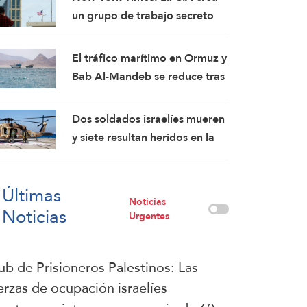
de guerra
un grupo de trabajo secreto
para sembrar la discordia en
Cuba
El tráfico marítimo en Ormuz y
Bab Al-Mandeb se reduce tras
el ataque de Yemen contra
petroleros saudíes
Dos soldados israelíes mueren
y siete resultan heridos en la
explosión de un artefacto
explosivo improvisado en el
Últimas
sur del Líbano
Noticias
Noticias
Urgentes
ub de Prisioneros Palestinos: Las
erzas de ocupación israelíes