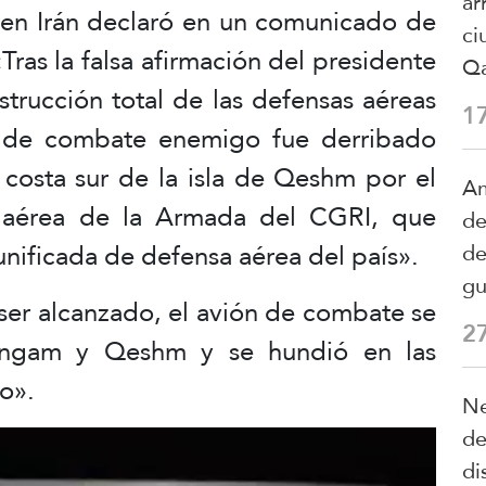
ar
) en Irán declaró en un comunicado de
ci
Tras la falsa afirmación del presidente
Qa
trucción total de las defensas aéreas
1
 de combate enemigo fue derribado
a costa sur de la isla de Qeshm por el
Am
 aérea de la Armada del CGRI, que
de
unificada de defensa aérea del país».
de
gu
ser alcanzado, el avión de combate se
2
 Hengam y Qeshm y se hundió en las
o».
Ne
de
di