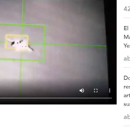
4
El
Ma
Ye
a
Do
re
ar
su
a