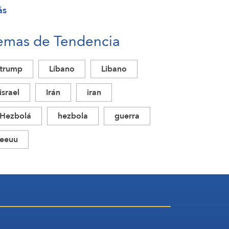
ás
emas de Tendencia
trump
Líbano
Libano
israel
Irán
iran
Hezbolá
hezbola
guerra
eeuu