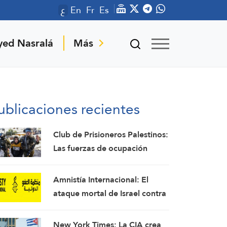
ع
En
Fr
Es
yed Nasralá
Más
ublicaciones recientes
Club de Prisioneros Palestinos:
Las fuerzas de ocupación
israelíes arrestaron e
interrogaron a más de 60
Amnistía Internacional: El
ciudadanos del campamento
ataque mortal de Israel contra
de Qalandia
la periodista Amal Jalil debe
investigarse como un crimen
New York Times: La CIA crea