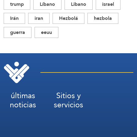
trump
Líbano
Libano
israel
Irán
iran
Hezbolá
hezbola
guerra
eeuu
últimas
Sitios y
noticias
servicios