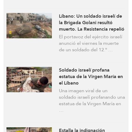
Líbano: Un soldado israelí de
la Brigada Golani resultó
muerto. La Resistencia repelió
el avance israelí e infligió
El portavoz del ejército israelí
bajas en Taybeh y Rchaf
anunció el viernes la muerte
de un soldado del 12.º …
Soldado israelí profana
estatua de la Virgen María en
el Líbano
Una imagen viral de un
soldado israelí profanando una
estatua de la Virgen María en
…
Estalla la indignación