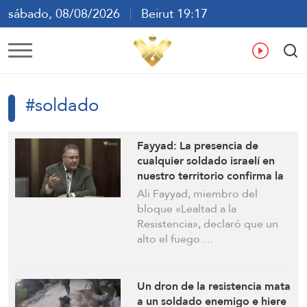
sábado, 08/08/2026
Beirut 19:17
ع
En
Fr
Es
#soldado
Fayyad: La presencia de
cualquier soldado israelí en
nuestro territorio confirma la
legitimidad de la resistencia
Ali Fayyad, miembro del
bloque «Lealtad a la
Resistencia», declaró que un
alto el fuego …
Un dron de la resistencia mata
a un soldado enemigo e hiere