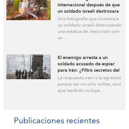
internacional después de que
un soldado israelí destrozara
una estatua de Jesucristo en
Una fotografía que muestra a
el sur del Líbano
un soldado israelí destrozando
una estatua de Jesucristo con
un …
El enemigo arresta a un
soldado acusado de espiar
para Irán: ¿Filtró secretos del
sistema Cúpula de Hierro?
La respuesta iraní a la agresión
parece ser no solo militar, sino
que también incluye …
Publicaciones recientes