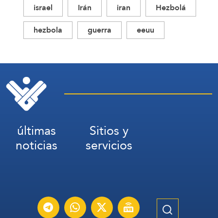
israel
Irán
iran
Hezbolá
hezbola
guerra
eeuu
últimas
Sitios y
noticias
servicios