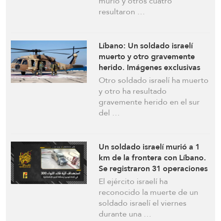
murió y otros cuatro
resultaron …
Líbano: Un soldado israelí
muerto y otro gravemente
herido. Imágenes exclusivas
de los ataques con drones
Otro soldado israelí ha muerto
Ababil
y otro ha resultado
gravemente herido en el sur
del …
Un soldado israelí murió a 1
km de la frontera con Líbano.
Se registraron 31 operaciones
en 48 horas, incluidas 4 en los
El ejército israelí ha
asentamientos de Branit y
reconocido la muerte de un
Shomera: Vídeos
soldado israelí el viernes
durante una …