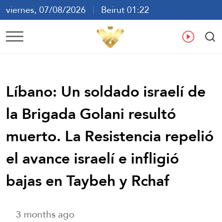
viernes, 07/08/2026
Beirut 01:22
ع
En
Fr
Es
Líbano: Un soldado israelí de
la Brigada Golani resultó
muerto. La Resistencia repelió
el avance israelí e infligió
bajas en Taybeh y Rchaf
3 months ago