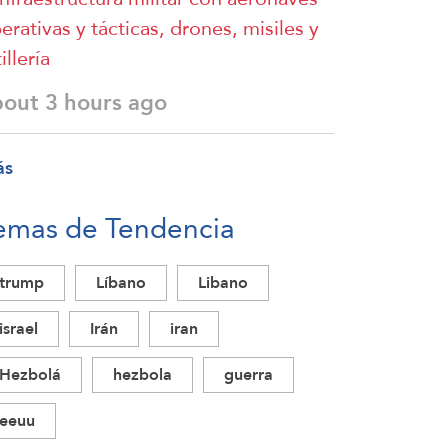
erativas y tácticas, drones, misiles y
illería
bout 3 hours ago
ás
emas de Tendencia
trump
Líbano
Libano
israel
Irán
iran
Hezbolá
hezbola
guerra
eeuu