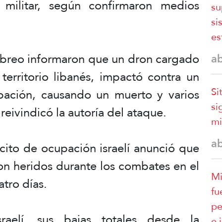
 militar, según confirmaron medios
su
si
es
breo informaron que un dron cargado
a
territorio libanés, impactó contra un
Si
ación, causando un muerto y varios
si
 reivindicó la autoría del ataque.
mi
a
rcito de ocupación israelí anunció que
ron heridos durante los combates en el
Mi
atro días.
fu
pe
sraelí, sus bajas totales desde la
e 