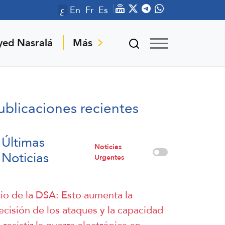
ع
En
Fr
Es
yed Nasralá
Más
ublicaciones recientes
Últimas
Noticias
Noticias
Urgentes
tio de la DSA: Esto aumenta la
ecisión de los ataques y la capacidad