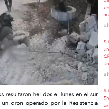
de
pr
an
a
Si
un
CR
un
a
Si
s resultaron heridos el lunes en el sur
Sh
 un dron operado por la Resistencia
es