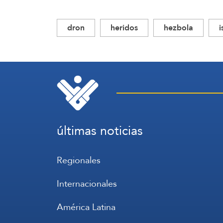
dron
heridos
hezbola
i
últimas noticias
Regionales
Internacionales
América Latina