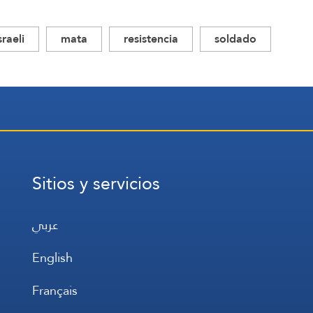
sraeli
mata
resistencia
soldado
Sitios y servicios
عربي
English
Français