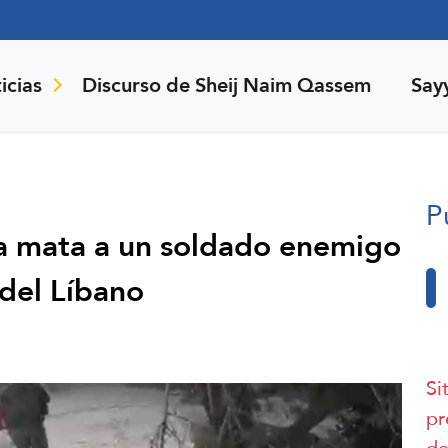
icias
Discurso de Sheij Naim Qassem
Say
P
ia mata a un soldado enemigo
 del Líbano
Si
pr