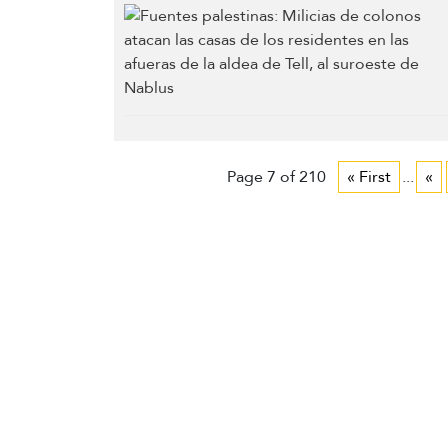
Page 7 of 210
« First
...
«