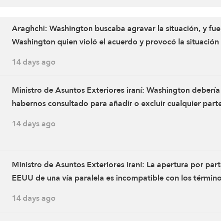
Araghchi: Washington buscaba agravar la situación, y fue
Washington quien violó el acuerdo y provocó la situación
actual
14 days ago
Ministro de Asuntos Exteriores iraní: Washington debería
habernos consultado para añadir o excluir cualquier part
estrecho de Ormuz que estuviera sujeta al artículo 5
14 days ago
Ministro de Asuntos Exteriores iraní: La apertura por par
EEUU de una vía paralela es incompatible con los término
Memorando de Entendimiento
14 days ago