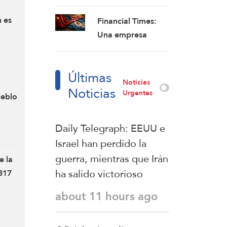
inicio de la guerra
escalada por
con Rusia
 es
Financial Times:
escalada
ascienden a 2,5
echo
Una empresa
millones: Rusia
eléctrica argentina
acusa a
Últimas
Washington de
Noticias
Noticias
interferir en un
Urgentes
ueblo
proyecto con
China
Daily Telegraph: EEUU e
Israel han perdido la
guerra, mientras que Irán
e la
ha salido victorioso
.317
about 11 hours ago