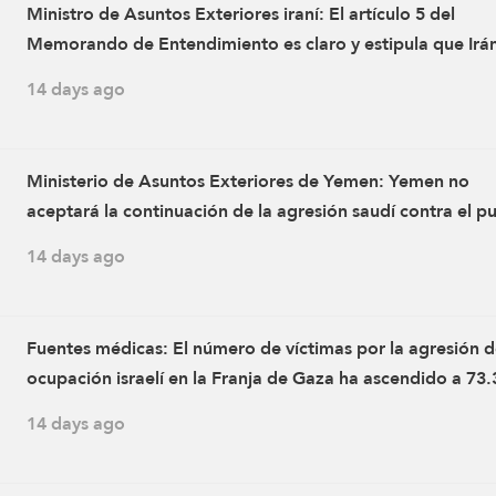
Ministro de Asuntos Exteriores iraní: El artículo 5 del
Memorando de Entendimiento es claro y estipula que Irán
la parte que determina el mecanismo para cruzar el estr
14 days ago
de Ormuz
Ministerio de Asuntos Exteriores de Yemen: Yemen no
aceptará la continuación de la agresión saudí contra el p
ni el aumento de su sufrimiento, sean cuales sean las
14 days ago
consecuencias
Fuentes médicas: El número de víctimas por la agresión d
ocupación israelí en la Franja de Gaza ha ascendido a 73
mártires y 173.961 heridos desde el 7 de octubre de 2023
14 days ago