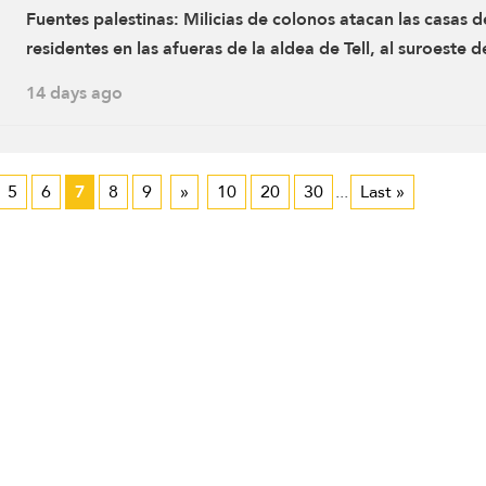
Fuentes palestinas: Milicias de colonos atacan las casas d
residentes en las afueras de la aldea de Tell, al suroeste d
Nablus
14 days ago
5
6
7
8
9
»
10
20
30
...
Last »