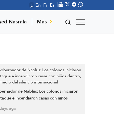
ع
En
Fr
Es
yed Nasralá
Más
ernador de Nablus: Los colonos iniciaron
ataque e incendiaron casas con niños
tro, en medio del silencio internacional
days ago