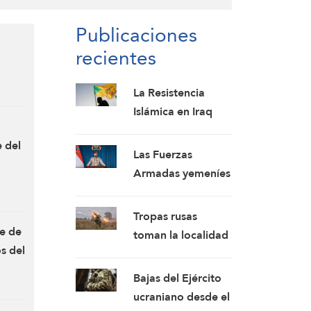
Publicaciones
recientes
La Resistencia
Islámica en Iraq
pospone la
e del
respuesta a la
Las Fuerzas
agresión
Armadas yemeníes
estadounidense:
anuncian nuevos
los mártires
ataques contra un
Tropas rusas
fortalecen nuestra
campamento
te de
toman la localidad
firmeza
militar pro-saudí y
s del
de Aniskino
reafirman sus
Bajas del Ejército
fórmulas de asedio
ucraniano desde el
por asedio y