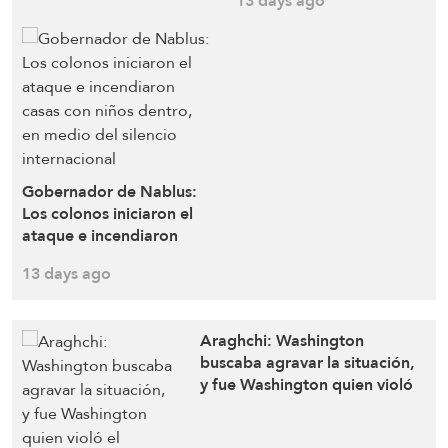
13 days ago
durante las últimas 48
horas
Gobernador de Nablus:
Los colonos iniciaron el
ataque e incendiaron
casas con niños dentro,
13 days ago
en medio del silencio
internacional
Araghchi: Washington
buscaba agravar la situación,
y fue Washington quien violó
el acuerdo y provocó la
situación actual