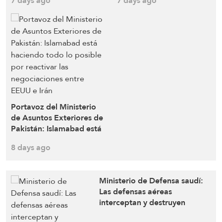
7 days ago
7 days ago
bajo la protección de las
bomba en el sur del
fuerzas de ocupación
Líbano
Portavoz del Ministerio
de Asuntos Exteriores de
Pakistán: Islamabad está
haciendo todo lo posible
8 days ago
por reactivar las
negociaciones entre
EEUU e Irán
Ministerio de Defensa saudí:
Las defensas aéreas
interceptan y destruyen
drones lanzados desde Iraq