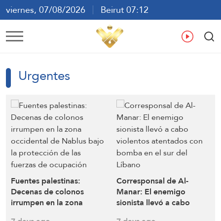
viernes, 07/08/2026
Beirut 07:12
ع
En
Fr
Es
Urgentes
Fuentes palestinas:
Corresponsal de Al-
Decenas de colonos
Manar: El enemigo
irrumpen en la zona
sionista llevó a cabo
occidental de Nablus
violentos atentados con