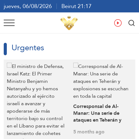
jueves, 06/08/2026
Beirut 21:17
ع
En
Fr
Es
Urgentes
Corresponsal de Al-
Manar: Una serie de
ataques en Teherán y
explosiones se escuchan
5 months ago
en toda la capital