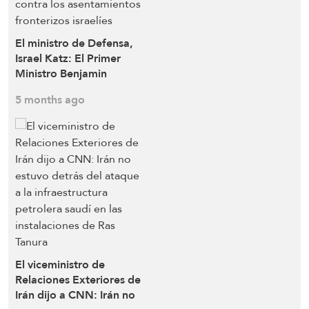
El ministro de Defensa,
Israel Katz: El Primer
Ministro Benjamin
Netanyahu y yo hemos
5 months ago
autorizado al ejército
israelí a avanzar y
apoderarse de más
territorio bajo su control
en el Líbano para evitar el
lanzamiento de cohetes
contra los asentamientos
fronterizos israelíes
El viceministro de
Relaciones Exteriores de
Irán dijo a CNN: Irán no