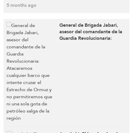
estuvo detrás del ataque
5 months ago
a la infraestructura
petrolera saudí en las
instalaciones de Ras
General de Brigada Jabari,
Tanura
asesor del comandante de la
Guardia Revolucionaria:
Atacaremos cualquier barco
que intente cruzar el Estrecho
de Ormuz y no permitiremos
que ni una sola gota de
petróleo salga de la región