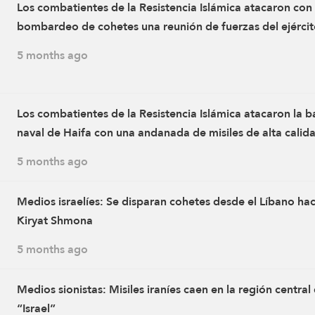
Los combatientes de la Resistencia Islámica atacaron con
bombardeo de cohetes una reunión de fuerzas del ejérci
enemigo israelí en el sitio de Calf Hill, al norte del
5 months ago
asentamiento de Kfar Yuval
Los combatientes de la Resistencia Islámica atacaron la b
naval de Haifa con una andanada de misiles de alta calid
5 months ago
Medios israelíes: Se disparan cohetes desde el Líbano hac
Kiryat Shmona
5 months ago
Medios sionistas: Misiles iraníes caen en la región central
“Israel”