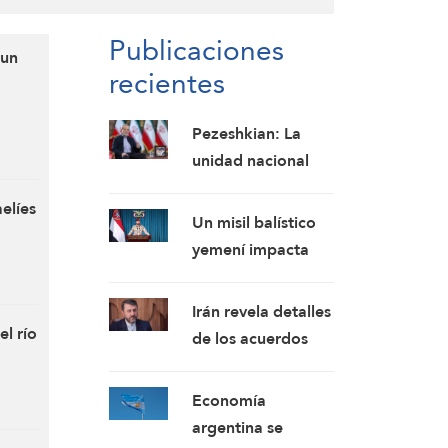
Publicaciones
 un
recientes
dad
Pezeshkian: La
unidad nacional
hace que Irán sea
elíes
invencible a pesar
Un misil balístico
de los desafíos
yemení impacta
económicos y de
contra un buque
seguridad
petrolero saudí,
Irán revela detalles
obligándolo a
el río
de los acuerdos
retroceder
preliminares con
Omán y confirma:
Economía
Los mensajes
argentina se
estadounidenses