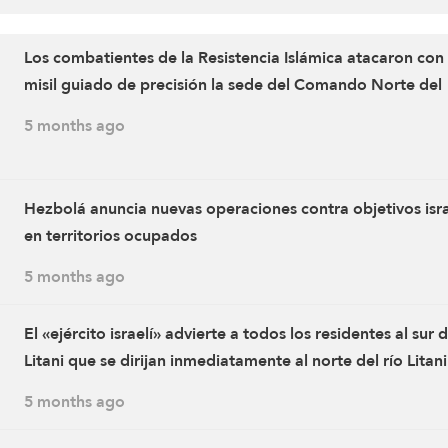
Los combatientes de la Resistencia Islámica atacaron con
misil guiado de precisión la sede del Comando Norte del
ejército enemigo israelí (base Dado), al noreste de la ciu
5 months ago
ocupada de Safed
Hezbolá anuncia nuevas operaciones contra objetivos isra
en territorios ocupados
5 months ago
El «ejército israelí» advierte a todos los residentes al sur d
Litani que se dirijan inmediatamente al norte del río Litani
5 months ago