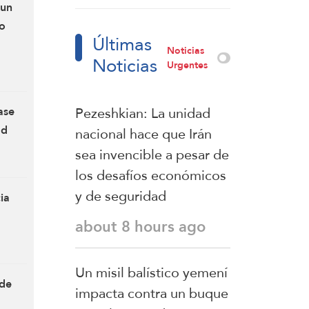
redujo en el
 un
indican su
segundo trimestre
to
disposición a
Últimas
Noticias
retomar sus
Noticias
Urgentes
compromisos
Pezeshkian: La unidad
ase
ad
nacional hace que Irán
sea invencible a pesar de
los desafíos económicos
y de seguridad
ia
about 8 hours ago
Un misil balístico yemení
 de
impacta contra un buque