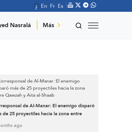
ع
En
Fr
Es
yed Nasralá
Más
responsal de Al-Manar: El enemigo disparó
 de 25 proyectiles hacia la zona entre
zah y Aita al-Shaab
onths ago