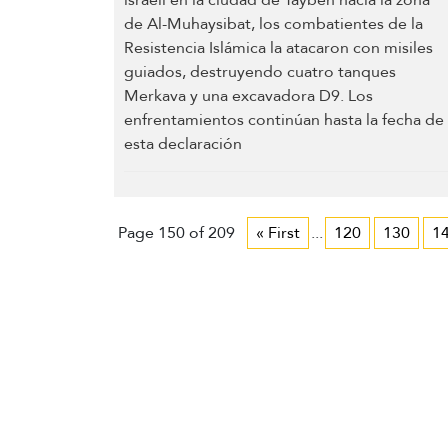
Page 150 of 209
« First
...
120
130
1