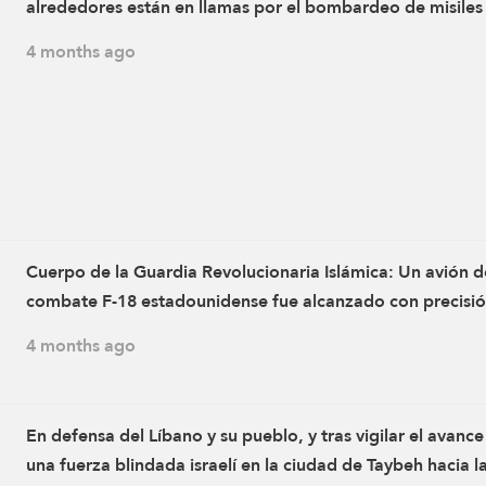
alrededores están en llamas por el bombardeo de misiles
guiados, cohetes y proyectiles de artillería que atacan a l
4 months ago
tanques israelíes y a las fuerzas enemigas en estado de fr
mientras disparan proyectiles y balas en todas direccione
Aviones de guerra enemigos sobrevuelan la zona en gran
número y lanzan bengalas
Cuerpo de la Guardia Revolucionaria Islámica: Un avión d
combate F-18 estadounidense fue alcanzado con precisi
sobre Chabahar, en el sureste de Irán, esta tarde y se estr
4 months ago
en el Océano Índico
En defensa del Líbano y su pueblo, y tras vigilar el avance
una fuerza blindada israelí en la ciudad de Taybeh hacia l