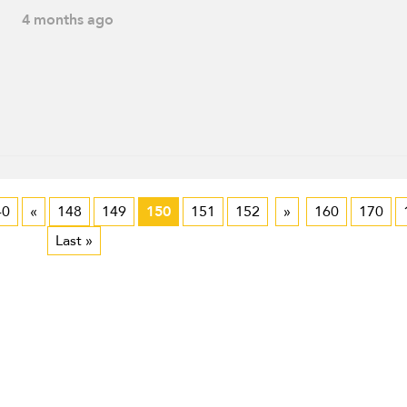
zona de Al-Muhaysibat, los combatientes de la Resistenci
4 months ago
Islámica la atacaron con misiles guiados, destruyendo cu
tanques Merkava y una excavadora D9. Los enfrentamien
continúan hasta la fecha de esta declaración
40
«
148
149
150
151
152
»
160
170
Last »