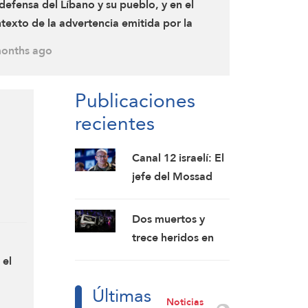
defensa del Líbano y su pueblo, y en el
texto de la advertencia emitida por la
istencia Islámica a varios asentamientos en
onths ago
norte de la Palestina ocupada, los
batientes de la Resistencia Islámica
Publicaciones
caron por segunda vez el asentamiento de
recientes
ula con una salva de cohetes
Canal 12 israelí: El
gunda
jefe del Mossad
destituye a altos
funcionarios tras el
Dos muertos y
fracaso de su
trece heridos en
intento por
una explosión en
 el
derrocar al
Yaramana, en la
taque
régimen iraní
Últimas
zona rural de
Noticias