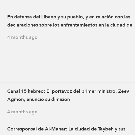
En defensa del Líbano y su pueblo, y en relación con las
declaraciones sobre los enfrentamientos en la ciudad de
Taybeh, los muyahidines de la Resistencia Islámica atacar
4 months ago
dos tanques Merkava con misiles guiados, destruyéndolo
elevando a seis el número de tanques destruidos. Los
enfrentamientos continúan hasta la fecha de emisión de 
comunicado
Canal 15 hebreo: El portavoz del primer ministro, Zeev
Agmon, anunció su dimisión
4 months ago
Corresponsal de Al-Manar: La ciudad de Taybeh y sus