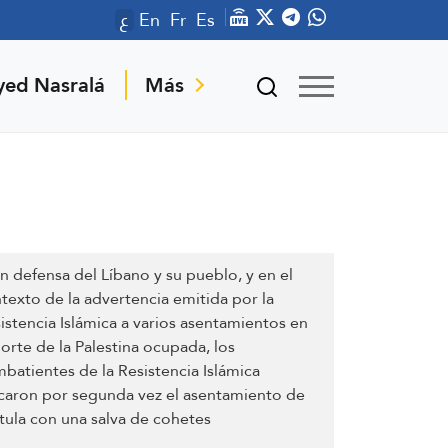
ع
En
Fr
Es
yed Nasralá
Más