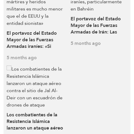
El portavoz del Estado
Mayor de las Fuerzas
Armadas de Irán: Las
El portavoz del Estado
ambulancias aéreas
Mayor de las Fuerzas
5 months ago
estadounidenses están
Armadas iraníes: «Si
transportando
separamos las zonas y el
5 months ago
continuamente cadáveres
personal civil de la
y personas heridas desde
guerra, nuestras
los lugares de ataques
instalaciones militares
con misiles y drones
sufrieron menos daños en
iraníes, particularmente
comparación con las
en Bahréin
estadounidenses, y el
número de nuestros
mártires y heridos
militares es mucho menor
Los combatientes de la
que el de EEUU y la
Resistencia Islámica
entidad sionista»
lanzaron un ataque aéreo