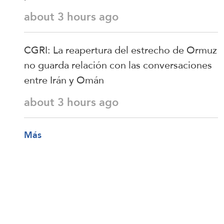
about 3 hours ago
CGRI: La reapertura del estrecho de Ormuz
no guarda relación con las conversaciones
entre Irán y Omán
about 3 hours ago
Más
Temas de Tendencia
trump
Líbano
Libano
israel
Irán
iran
Hezbolá