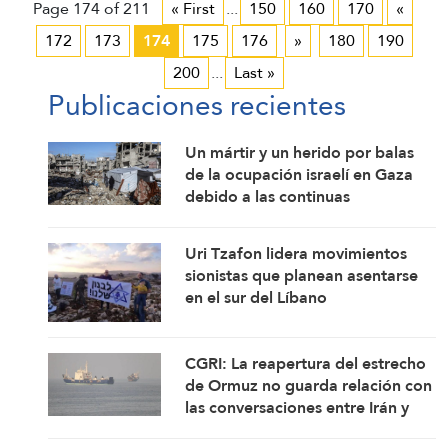
Page 174 of 211
« First
...
150
160
170
«
172
173
174
175
176
»
180
190
200
...
Last »
Publicaciones recientes
Un mártir y un herido por balas
de la ocupación israelí en Gaza
debido a las continuas
violaciones del alto el fuego
Uri Tzafon lidera movimientos
sionistas que planean asentarse
en el sur del Líbano
CGRI: La reapertura del estrecho
de Ormuz no guarda relación con
las conversaciones entre Irán y
Omán