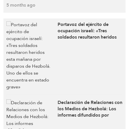
contra el sitio de Jal Al-
5 months ago
Deir con un escuadrón de
drones de ataque
Portavoz del ejército de
ocupación israelí: «Tres
soldados resultaron heridos
esta mañana por disparos de
Hezbolá. Uno de ellos se
encuentra en estado grave»
Declaración de Relaciones con
los Medios de Hezbolá: Los
informes difundidos por
ciertos medios de
comunicación, que citan