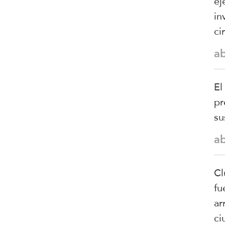
ej
in
ci
a
El
pr
su
a
Cl
fu
ar
ci