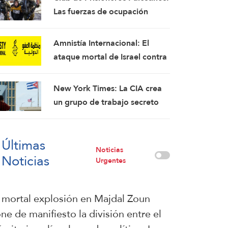
Portavoz
Las fuerzas de ocupación
israelíes arrestaron e
interrogaron a más de 60
Amnistía Internacional: El
ciudadanos del campamento
ataque mortal de Israel contra
de Qalandia
la periodista Amal Jalil debe
investigarse como un crimen
New York Times: La CIA crea
de guerra
un grupo de trabajo secreto
para sembrar la discordia en
Cuba
Últimas
Noticias
Noticias
Urgentes
 mortal explosión en Majdal Zoun
ne de manifiesto la división entre el