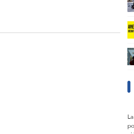
La
po