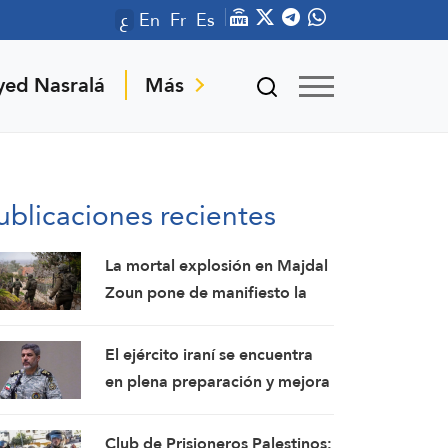
ع
En
Fr
Es
yed Nasralá
Más
ublicaciones recientes
La mortal explosión en Majdal
Zoun pone de manifiesto la
división entre el ejército israelí
y el mando político. Las
El ejército iraní se encuentra
investigaciones no logran
en plena preparación y mejora
identificar las circunstancias
constantemente sus
capacidades de combate:
Club de Prisioneros Palestinos: