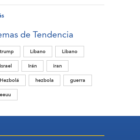
ás
emas de Tendencia
trump
Líbano
Libano
israel
Irán
iran
Hezbolá
hezbola
guerra
eeuu