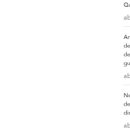
Qa
a
Am
de
de
gu
a
Ne
de
di
a