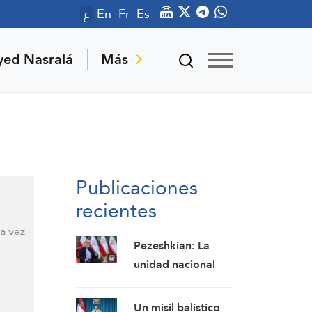
ع
En
Fr
Es
yed Nasralá
Más
Publicaciones
recientes
a vez
Pezeshkian: La
unidad nacional
hace que Irán sea
invencible a pesar
Un misil balístico