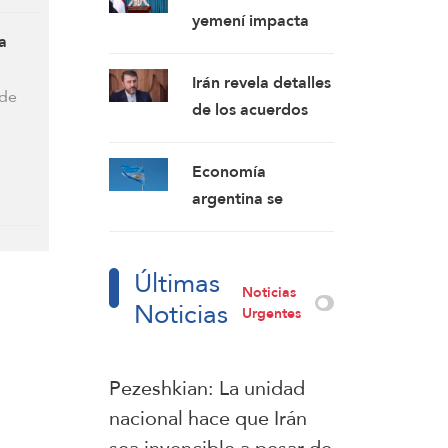
de los desafíos
yemení impacta
económicos y de
a
contra un buque
seguridad
petrolero saudí,
Irán revela detalles
 de
obligándolo a
de los acuerdos
retroceder
preliminares con
Omán y confirma:
Economía
Los mensajes
argentina se
estadounidenses
redujo en el
indican su
segundo trimestre
disposición a
Últimas
Noticias
retomar sus
Noticias
Urgentes
compromisos
Pezeshkian: La unidad
nacional hace que Irán