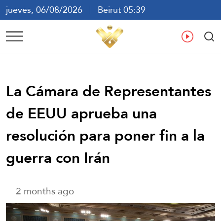
jueves, 06/08/2026
Beirut 05:39
ع
En
Fr
Es
La Cámara de Representantes
de EEUU aprueba una
resolución para poner fin a la
guerra con Irán
2 months ago