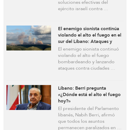
soluciones efectivas del
ejército israelí contra …
El enemigo sionista continúa
violando el alto el fuego en el
sur del Líbano: Ataques y
demolición de viviendas e
El enemigo sionista continuó
infraestructura
violando el alto el fuego
bombardeando y lanzando
ataques contra ciudades …
Líbano: Berri pregunta
«¿Dónde está el alto el fuego
hoy?»
El presidente del Parlamento
libanés, Nabih Berri, afirmó
que todos los asuntos
permanecen paralizados en …