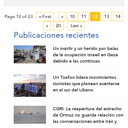
Page 12 of 23
« First
...
«
10
11
12
13
14
»
20
...
Last »
Publicaciones recientes
Un mártir y un herido por balas
de la ocupación israelí en Gaza
debido a las continuas
violaciones del alto el fuego
Uri Tzafon lidera movimientos
sionistas que planean asentarse
en el sur del Líbano
CGRI: La reapertura del estrecho
de Ormuz no guarda relación con
las conversaciones entre Irán y
Omán