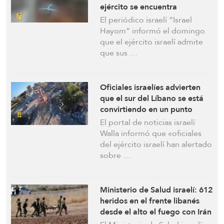
ejército se encuentra
atrapado en una trampa
El periódico israelí “Israel
estratégica en el sur del
Hayom” informó el domingo
Líbano
que el ejército israelí admite
que sus …
Oficiales israelíes advierten
que el sur del Líbano se está
convirtiendo en un punto
débil. “Israel Hayom”: La
El portal de noticias israelí
emboscada estratégica
Walla informó que «oficiales
preparada para Hezbolá se
del ejército israelí han alertado
nos ha vuelto en contra
sobre …
Ministerio de Salud israelí: 612
heridos en el frente libanés
desde el alto el fuego con Irán