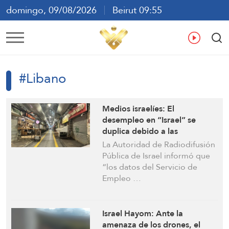
domingo, 09/08/2026
Beirut 09:55
ع
En
Fr
Es
#Libano
Medios israelíes: El
desempleo en “Israel” se
duplica debido a las
repercusiones de la guerra
La Autoridad de Radiodifusión
Pública de Israel informó que
“los datos del Servicio de
Empleo …
Israel Hayom: Ante la
amenaza de los drones, el