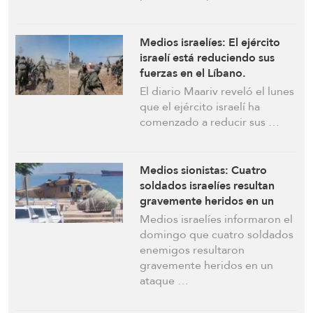
Medios israelíes: El ejército
israelí está reduciendo sus
fuerzas en el Líbano.
“Hezbolá está recurriendo a
El diario Maariv reveló el lunes
las tácticas de la década de
que el ejército israelí ha
1980”
comenzado a reducir sus …
Medios sionistas: Cuatro
soldados israelíes resultan
gravemente heridos en un
ataque en el sur del Líbano
Medios israelíes informaron el
domingo que cuatro soldados
enemigos resultaron
gravemente heridos en un
ataque …