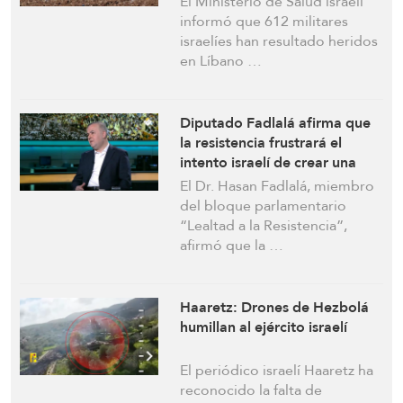
El Ministerio de Salud israelí
informó que 612 militares
israelíes han resultado heridos
en Líbano …
Diputado Fadlalá afirma que
la resistencia frustrará el
intento israelí de crear una
zona de amortiguación en el
El Dr. Hasan Fadlalá, miembro
sur del Líbano
del bloque parlamentario
“Lealtad a la Resistencia”,
afirmó que la …
Haaretz: Drones de Hezbolá
humillan al ejército israelí
El periódico israelí Haaretz ha
reconocido la falta de