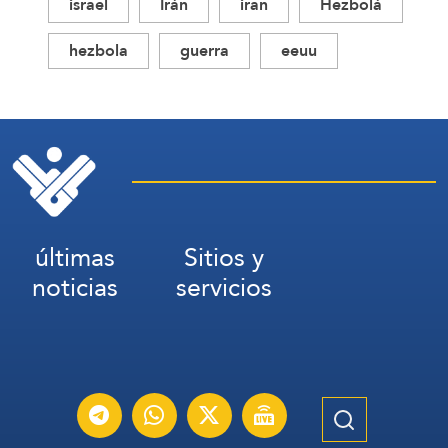
israel
Irán
iran
Hezbolá
hezbola
guerra
eeuu
últimas
Sitios y
noticias
servicios