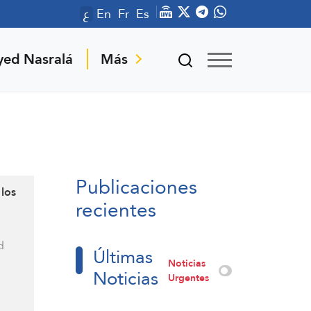
ع
En
Fr
Es
yed Nasralá
Más
Publicaciones
 los
recientes
d
Últimas
Noticias
Noticias
Urgentes