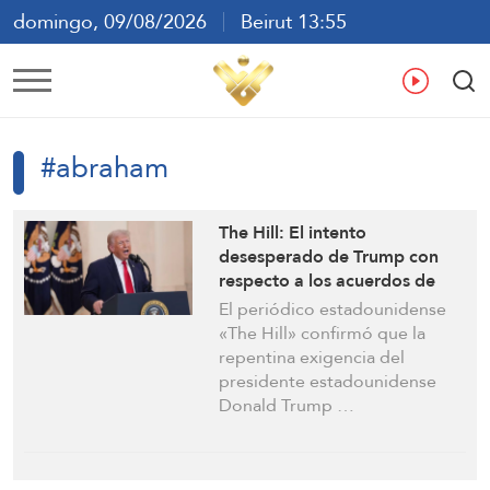
domingo, 09/08/2026
Beirut 13:55
ع
En
Fr
Es
#abraham
The Hill: El intento
desesperado de Trump con
respecto a los acuerdos de
normalización de Abraham ha
El periódico estadounidense
fracasado
«The Hill» confirmó que la
repentina exigencia del
presidente estadounidense
Donald Trump …