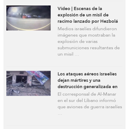
Vídeo | Escenas de la
explosión de un misil de
racimo lanzado por Hezbolá
hacia Metula
Medios israelíes difundieron
imágenes que mostraban la
explosión de varias
submuniciones resultantes de
un misil …
Los ataques aéreos israelíes
dejan mártires y una
destrucción generalizada en
varias ciudades y zonas en el
El corresponsal de Al-Manar
Líbano
en el sur del Líbano informó
que aviones de guerra israelíes
…