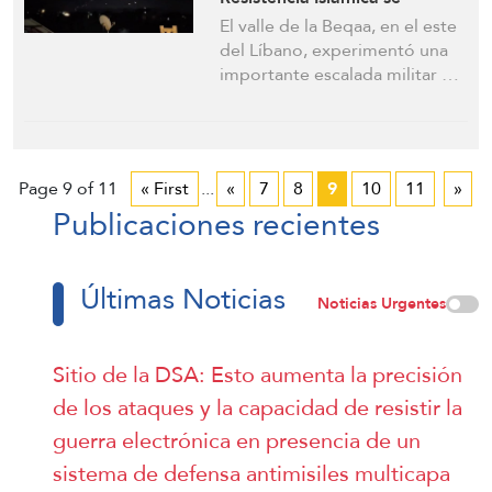
enfrenta a un aterrizaje israelí
El valle de la Beqaa, en el este
y ataca la zona de evacuación
del Líbano, experimentó una
con descargas de cohetes
importante escalada militar …
Page 9 of 11
« First
...
«
7
8
9
10
11
»
Publicaciones recientes
Últimas Noticias
Noticias Urgentes
Sitio de la DSA: Esto aumenta la precisión
de los ataques y la capacidad de resistir la
guerra electrónica en presencia de un
sistema de defensa antimisiles multicapa