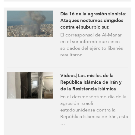
Día 16 de la agresión sionista:
Ataques nocturnos dirigidos
contra el suburbio sur,
Aramoun y las aldeas del sur
El corresponsal de Al-Manar
del Líbano
en el sur informó que cinco
soldados del ejército libanés
resultaron …
Vídeos| Los misiles de la
República Islámica de Irán y
de la Resistencia Islámica
logran impactos significativos
En el decimoséptimo día de la
en amplias zonas del territorio
agresión israelí-
de la Entidad ocupante
estadounidense contra la
República Islámica de Irán, esta
…