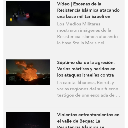
Vídeo | Escenas de la
Resistencia Islámica atacando
una base militar israelí en
Haifa
Los Medios Militares
mostraron imágenes de la
Resistencia Islámica atacando
la base Stella Maris del …
Séptimo día de la agresión:
Varios mártires y heridos en
los ataques israelíes contra
Beirut y varias zonas del sur
La capital libanesa, Beirut, y
varias regiones del sur fueron
testigos de una escalada de …
Violentos enfrentamientos en
el valle de Beqaa: La
Resistencia Islámica se