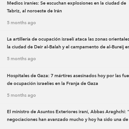
Medios iraníes: Se escuchan explosiones en la ciudad de
Tabriz, al noroeste de Irán
5 months ago
La artillería de ocupación israelí ataca las zonas orientale
la ciudad de Deir al-Balah y el campamento de al-Bureij en
centro de la Franja de Gaza
5 months ago
Hospitales de Gaza: 7 mártires asesinados hoy por las fu
de ocupación israelíes en la Franja de Gaza
5 months ago
El ministro de Asuntos Exteriores iraní, Abbas Araghchi: 
negociaciones han avanzado mucho y hoy ha sido una de 
rondas de negociaciones más serias y prolongadas”