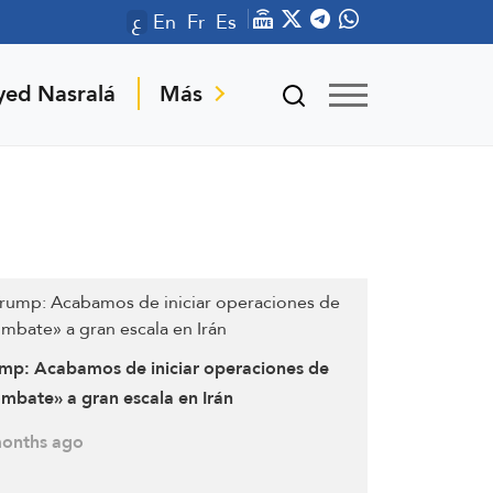
ع
En
Fr
Es
yed Nasralá
Más
mp: Acabamos de iniciar operaciones de
mbate» a gran escala en Irán
onths ago