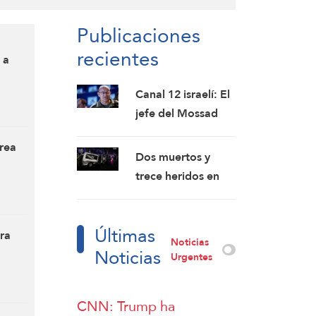
Publicaciones
recientes
 a
Medio
Canal 12 israelí: El
jefe del Mossad
destituye a altos
área
funcionarios tras el
Dos muertos y
fracaso de su
trece heridos en
intento por
una explosión en
derrocar al
Yaramana, en la
régimen iraní
Últimas
zona rural de
ra
Noticias
Noticias
Damasco: SANA
Urgentes
CNN: Trump ha