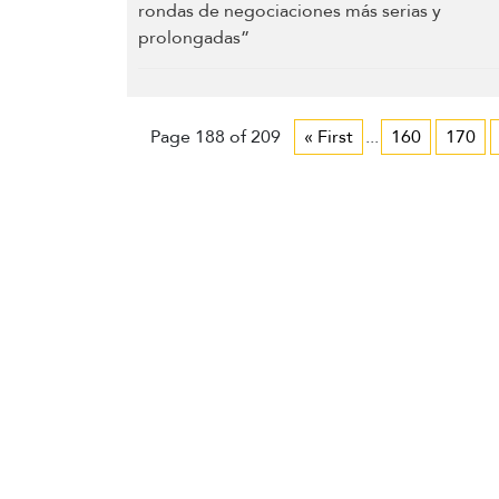
Page 188 of 209
« First
...
160
170