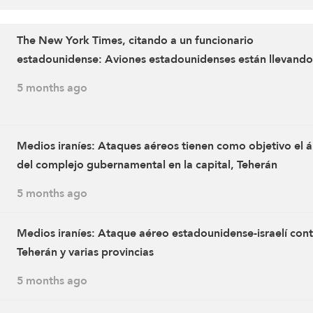
The New York Times, citando a un funcionario
estadounidense: Aviones estadounidenses están llevando
cabo decenas de ataques desde bases en todo Oriente 
5 months ago
y desde un portaaviones
Medios iraníes: Ataques aéreos tienen como objetivo el 
del complejo gubernamental en la capital, Teherán
5 months ago
Medios iraníes: Ataque aéreo estadounidense-israelí cont
Teherán y varias provincias
5 months ago