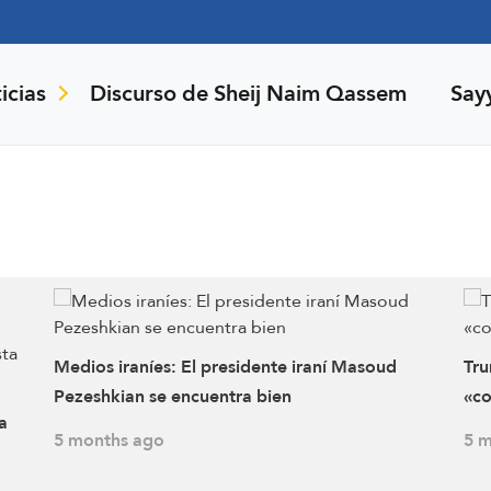
icias
Discurso de Sheij Naim Qassem
Say
Medios iraníes: El presidente iraní Masoud
Tru
Pezeshkian se encuentra bien
«co
a
5 months ago
5 m
ista